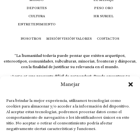
DEPORTES
PESO ORO
CULTURA
HR SURIEL
ENTRETENIMIENTO
NOSOTROS
MISIÓN VISIÓN VALORES
CONTACTOS
“La humanidad todavía puede pensar que existen arquetipos,
estereotipos, comunidades, subculturas, minorías, fronteras y diásporas,
con la finalidad de justificar su relevancia en el mundo.
¿Acaso es una pregunta difícil de responder? ¿Puede encontrar su
respuesta al instante, otorgando al receptor cuestionado espacio y
Manejar
velocidad suficiente para responder correctamente? De no ser así, el que
calla otorga.
Para brindar la mejor experiencia, utilizamos tecnologías como
El concepto de familia no está limitado exclusivamente a la sangre; seres
cookies para almacenar y/o acceder a la información del dispositivo.
que surgen en nuestro diario vivir suelen pesar más que los
Al aceptar estas tecnologías, podremos procesar datos como el
emparentados. Más bien, el apego de estas dos versiones de seres
comportamiento de navegación o los identificadores únicos en este
queridos mueve ideales provenientes de sus vivencias.
sitio. No aceptar o retirar el consentimiento podría afectar
This is for nuestra gente.” – HRSuriel
negativamente ciertas características y funciones.