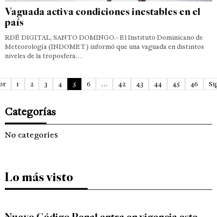
Vaguada activa condiciones inestables en el
país
RDÉ DIGITAL, SANTO DOMINGO.- El Instituto Dominicano de
Meteorología (INDOMET) informó que una vaguada en distintos
niveles de la troposfera…
or
1
2
3
4
5
6
…
42
43
44
45
46
Si
Categorías
No categories
Lo más visto
Nuevo Código Penal entra en vigencia este