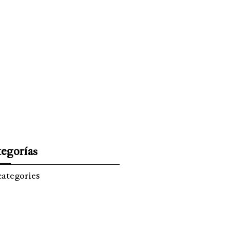
ISMO
EL TIEMPO
SPREZZATURA
egorías
categories