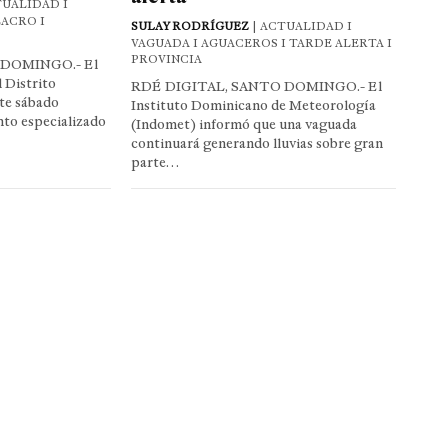
TUALIDAD I
LACRO I
SULAY RODRÍGUEZ
| ACTUALIDAD I
VAGUADA I AGUACEROS I TARDE ALERTA I
PROVINCIA
 DOMINGO.- El
 Distrito
RDÉ DIGITAL, SANTO DOMINGO.- El
te sábado
Instituto Dominicano de Meteorología
nto especializado
(Indomet) informó que una vaguada
continuará generando lluvias sobre gran
parte…