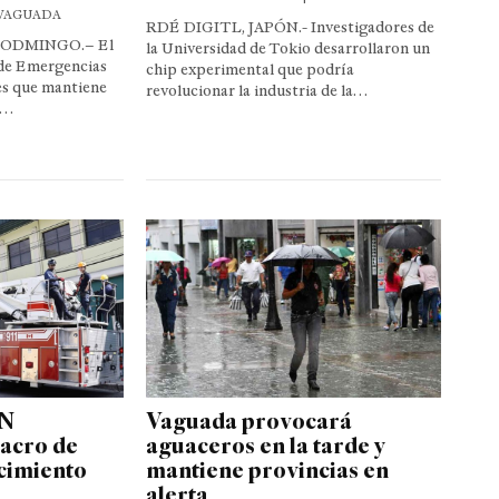
 VAGUADA
RDÉ DIGITL, JAPÓN.- Investigadores de
 ODMINGO.– El
la Universidad de Tokio desarrollaron un
de Emergencias
chip experimental que podría
es que mantiene
revolucionar la industria de la…
a…
DN
Vaguada provocará
lacro de
aguaceros en la tarde y
cimiento
mantiene provincias en
alerta