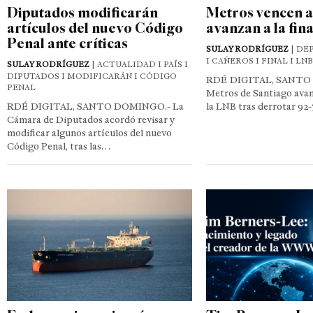
Diputados modificarán
Metros vencen a
artículos del nuevo Código
avanzan a la fin
Penal ante críticas
SULAY RODRÍGUEZ
| DE
I CAÑEROS I FINAL I LNB
SULAY RODRÍGUEZ
| ACTUALIDAD I PAÍS I
DIPUTADOS I MODIFICARÁN I CÓDIGO
RDÉ DIGITAL, SANTO
PENAL
Metros de Santiago avanz
RDÉ DIGITAL, SANTO DOMINGO.- La
la LNB tras derrotar 92-
Cámara de Diputados acordó revisar y
modificar algunos artículos del nuevo
Código Penal, tras las…