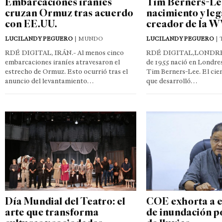
Embarcaciones iraníes
Tim Berners-Le
cruzan Ormuz tras acuerdo
nacimiento y leg
con EE.UU.
creador de la
LUCILANDY PEGUERO
| MUNDO
LUCILANDY PEGUERO
| 
RDÉ DIGITAL, IRÁN.- Al menos cinco
RDÉ DIGITAL,LONDRES.
embarcaciones iraníes atravesaron el
de 1955 nació en Londre
estrecho de Ormuz. Esto ocurrió tras el
Tim Berners-Lee. El cien
anuncio del levantamiento…
que desarrolló…
Día Mundial del Teatro: el
COE exhorta a e
arte que transforma
de inundación 