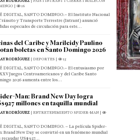
LAY RODRÍGUEZ
| PAÍS I INTRANT I CIERRE I MALECÓN
MINGO |
16
 DIGITAL, SANTO DOMINGO.– El Instituto Nacional
Tránsito y Transporte Terrestre (Intrant) anunció
idas especiales de circulación para este…
inas del Caribe y Marileidy Paulino
otan boletas en Santo Domingo 2026
LAY RODRÍGUEZ
| DEPORTES |
15
É DIGITAL, SANTO DOMINGO.– El entusiasmo por
 XXV Juegos Centroamericanos y del Caribe Santo
ingo 2026 aumenta entre los…
ider-Man: Brand New Day logra
$927 millones en taquilla mundial
LAY RODRÍGUEZ
| ENTRETENIMIENTO SPIDER-MAN |
 DIGITAL, SANTO DOMINGO. – La película Spider-
: Brand New Day se convirtió en un fenómeno mundial
s recaudar US$927…