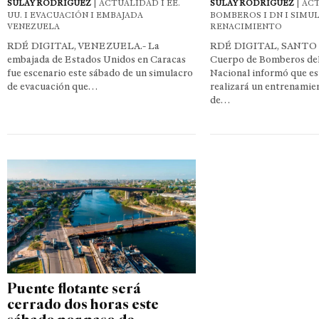
SULAY RODRÍGUEZ
| ACTUALIDAD I EE.
SULAY RODRÍGUEZ
| AC
UU. I EVACUACIÓN I EMBAJADA
BOMBEROS I DN I SIMU
VENEZUELA
RENACIMIENTO
RDÉ DIGITAL, VENEZUELA.- La
RDÉ DIGITAL, SANTO
embajada de Estados Unidos en Caracas
Cuerpo de Bomberos del
fue escenario este sábado de un simulacro
Nacional informó que es
de evacuación que…
realizará un entrenamie
de…
Puente flotante será
cerrado dos horas este