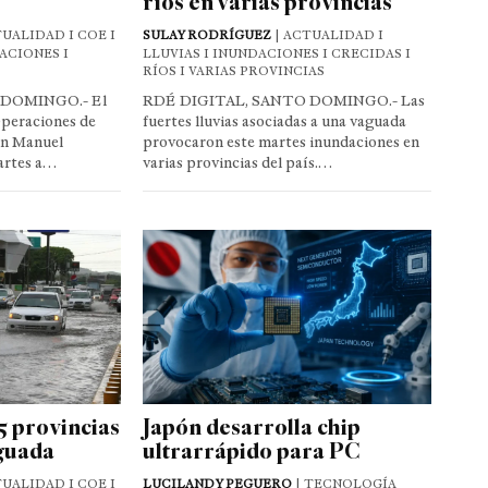
ríos en varias provincias
UALIDAD I COE I
SULAY RODRÍGUEZ
| ACTUALIDAD I
ACIONES I
LLUVIAS I INUNDACIONES I CRECIDAS I
RÍOS I VARIAS PROVINCIAS
 DOMINGO.- El
RDÉ DIGITAL, SANTO DOMINGO.- Las
Operaciones de
fuertes lluvias asociadas a una vaguada
an Manuel
provocaron este martes inundaciones en
artes a…
varias provincias del país.…
 provincias
Japón desarrolla chip
aguada
ultrarrápido para PC
UALIDAD I COE I
LUCILANDY PEGUERO
| TECNOLOGÍA