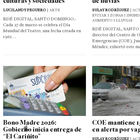
culturas y sociedades
de lluvias
LUCILANDY PEGUERO
| ARTE
SULAY RODRÍGUEZ
| ACT
EVITAR I ZONAS I INUND
RDÉ DIGITAL, SANTO DOMINGO.-
AUMENTO I LLUVIAS
Cada 27 de marzo se celebra el Día
RDÉ DIGITAL, SANTO
Mundial del Teatro, una fecha creada en
director del Centro de 
1961…
Emergencias (COE), Ju
Méndez, exhortó este m
Bono Madre 2026:
COE mantiene 15
Gobierno inicia entrega de
en alerta por v
“El Cariñito”
SULAY RODRÍGUEZ
| ACT