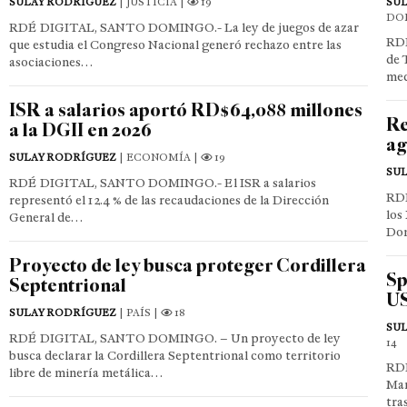
SULAY RODRÍGUEZ
| JUSTICIA |
19
SU
DO
RDÉ DIGITAL, SANTO DOMINGO.- La ley de juegos de azar
RDÉ
que estudia el Congreso Nacional generó rechazo entre las
de 
asociaciones…
med
ISR a salarios aportó RD$64,088 millones
Re
a la DGII en 2026
ag
SULAY RODRÍGUEZ
| ECONOMÍA |
19
SU
RDÉ DIGITAL, SANTO DOMINGO.- El ISR a salarios
RD
representó el 12.4 % de las recaudaciones de la Dirección
los
General de…
Dom
Proyecto de ley busca proteger Cordillera
Sp
Septentrional
US
SULAY RODRÍGUEZ
| PAÍS |
18
SU
RDÉ DIGITAL, SANTO DOMINGO. – Un proyecto de ley
14
busca declarar la Cordillera Septentrional como territorio
RDÉ
libre de minería metálica…
Man
tra