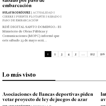
sábado por paso de
embarcación
SULAY RODRÍGUEZ
| ACTUALIDAD I
CIEERE I PUENTE FLOTANTE I SÁBADO I
PASO DE EMBARCACIÓN
RDÉ DIGITAL SANTO DOMINGO.- El
Ministerio de Obras Públicas y
Comunicaciones (MOPC) informó que
este sábado 23 de mayo será…
1
2
3
4
5
…
215
216
Lo más visto
Asociaciones de Bancas deportivas piden
In
vetar proyecto de ley de juegos de azar
av