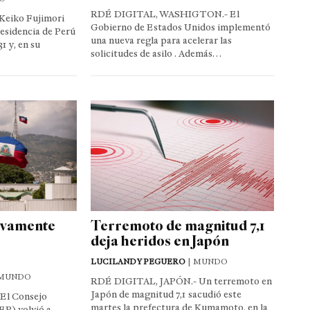
RDÉ DIGITAL, WASHIGTON.- El
eiko Fujimori
Gobierno de Estados Unidos implementó
residencia de Perú
una nueva regla para acelerar las
1 y, en su
solicitudes de asilo . Además…
evamente
Terremoto de magnitud 7,1
deja heridos en Japón
LUCILANDY PEGUERO
| MUNDO
 MUNDO
RDÉ DIGITAL, JAPÓN.- Un terremoto en
Japón de magnitud 7,1 sacudió este
El Consejo
martes la prefectura de Kumamoto, en la
EP) volvió a