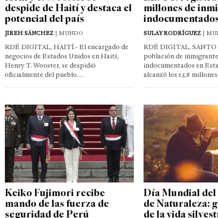
despide de Haití y destaca el
millones de inm
potencial del país
indocumentado
JIREH SÁNCHEZ
| MUNDO
SULAY RODRÍGUEZ
| MU
RDÉ DIGITAL, HAITÍ.- El encargado de
RDÉ DIGITAL, SANTO
negocios de Estados Unidos en Haití,
población de inmigrante
Henry T. Wooster, se despidió
indocumentados en Est
oficialmente del pueblo…
alcanzó los 15,8 millone
Keiko Fujimori recibe
Día Mundial del
mando de las fuerza de
de Naturaleza: 
seguridad de Perú
de la vida silves