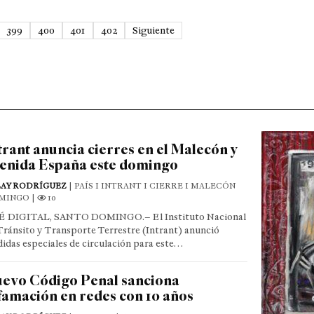
399
400
401
402
Siguiente
trant anuncia cierres en el Malecón y
enida España este domingo
LAY RODRÍGUEZ
| PAÍS I INTRANT I CIERRE I MALECÓN
MINGO |
10
 DIGITAL, SANTO DOMINGO.– El Instituto Nacional
Tránsito y Transporte Terrestre (Intrant) anunció
idas especiales de circulación para este…
evo Código Penal sanciona
famación en redes con 10 años