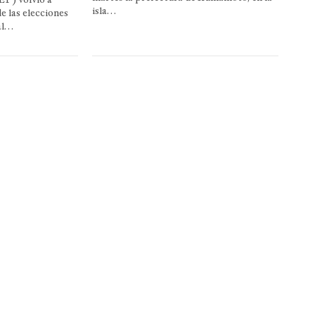
isla…
e las elecciones
al…