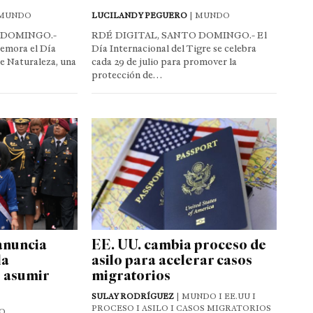
 MUNDO
LUCILANDY PEGUERO
| MUNDO
 DOMINGO.-
RDÉ DIGITAL, SANTO DOMINGO.- El
memora el Día
Día Internacional del Tigre se celebra
e Naturaleza, una
cada 29 de julio para promover la
protección de…
anuncia
EE. UU. cambia proceso de
la
asilo para acelerar casos
s asumir
migratorios
SULAY RODRÍGUEZ
| MUNDO I EE.UU I
PROCESO I ASILO I CASOS MIGRATORIOS
O