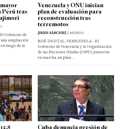
 mayor
Venezuela y ONU inician
 Perú tras
plan de evaluación para
ujimori
reconstrucción tras
terremotos
O
JIREH SÁNCHEZ
| MUNDO
l Gobierno de
 una ampliación
RDÉ DIGITAL, VENEZUELA.- El
rú luego de la
Gobierno de Venezuela y la Organización
de las Naciones Unidas (ONU) pusieron
en marcha un plan…
15.8
Cuba denuncia presión de