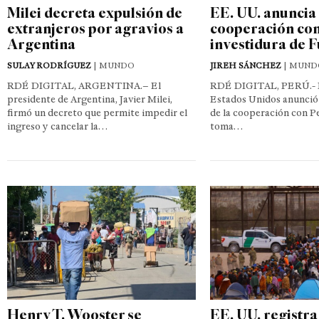
Milei decreta expulsión de
EE. UU. anuncia
extranjeros por agravios a
cooperación con
Argentina
investidura de F
SULAY RODRÍGUEZ
| MUNDO
JIREH SÁNCHEZ
| MUND
RDÉ DIGITAL, ARGENTINA.– El
RDÉ DIGITAL, PERÚ.- E
presidente de Argentina, Javier Milei,
Estados Unidos anunció
firmó un decreto que permite impedir el
de la cooperación con Pe
ingreso y cancelar la…
toma…
Henry T. Wooster se
EE. UU. registra 