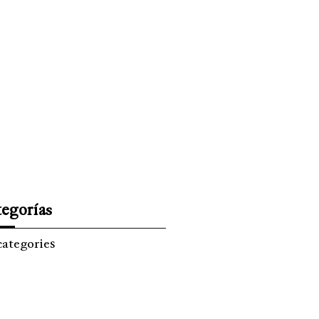
ISMO
EL TIEMPO
SPREZZATURA
egorías
categories