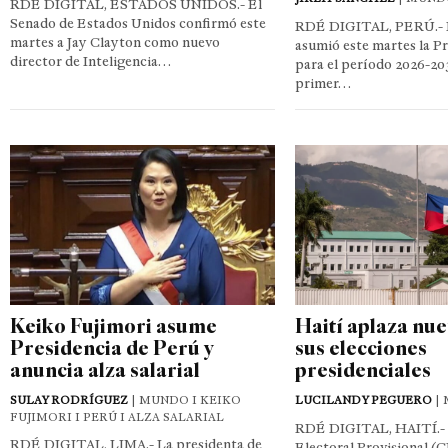
RDÉ DIGITAL, ESTADOS UNIDOS.- El
Senado de Estados Unidos confirmó este
RDÉ DIGITAL, PERÚ.- K
martes a Jay Clayton como nuevo
asumió este martes la P
director de Inteligencia…
para el período 2026-203
primer…
Keiko Fujimori asume
Haití aplaza nu
Presidencia de Perú y
sus elecciones
anuncia alza salarial
presidenciales
SULAY RODRÍGUEZ
| MUNDO I KEIKO
LUCILANDY PEGUERO
|
FUJIMORI I PERÚ I ALZA SALARIAL
RDÉ DIGITAL, HAITÍ.- 
RDÉ DIGITAL, LIMA.- La presidenta de
Electoral Provisional (C