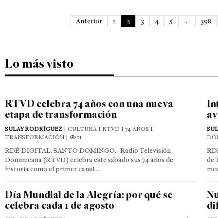
Anterior
1
2
3
4
5
…
398
Lo más visto
RTVD celebra 74 años con una nueva
In
etapa de transformación
av
SULAY RODRÍGUEZ
| CULTURA I RTVD I 74 AÑOS I
SU
TRANSFORMACIÓN |
11
DO
RDÉ DIGITAL, SANTO DOMINGO.- Radio Televisión
RDÉ
Dominicana (RTVD) celebra este sábado sus 74 años de
de 
historia como el primer canal…
med
Día Mundial de la Alegría: por qué se
Nu
celebra cada 1 de agosto
di