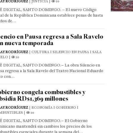
LAY RODRÍGUEZ
| JUSTICIA |
10
É DIGITAL, SANTO DOMINGO. – El nuevo Código
al de la República Dominicana establece penas de hasta
años de…
lencio en Pausa regresa a Sala Ravelo
n nueva temporada
LAY RODRÍGUEZ
| CULTURA I SILENCIO EN PAUSA I SALA
ELO |
10
 DIGITAL, SANTO DOMINGO.– La obra Silencio en
sa regresa a la Sala Ravelo del Teatro Nacional Eduardo
to con…
bierno congela combustibles y
bsidia RD$1,369 millones
LAY RODRÍGUEZ
| ECONOMÍA I GOBIERNO I
MBUSTIBLES |
10
É DIGITAL, SANTO DOMINGO.– El Gobierno
inicano mantendrá sin cambios los precios de los
bustibles esenciales durante la semana del…