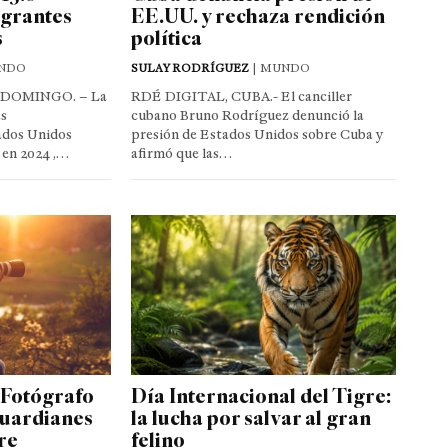
igrantes
EE.UU. y rechaza rendición
s
política
NDO
SULAY RODRÍGUEZ
| MUNDO
 DOMINGO. – La
RDÉ DIGITAL, CUBA.- El canciller
s
cubano Bruno Rodríguez denunció la
ados Unidos
presión de Estados Unidos sobre Cuba y
s en 2024 ,…
afirmó que las…
 Fotógrafo
Día Internacional del Tigre:
guardianes
la lucha por salvar al gran
tre
felino