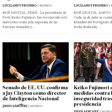
LUCILANDY PEGUERO
| MUNDO
LUCILANDY PEGUERO
|
RDÉ DIGITAL, PERÚ.- La presidenta de
RDÉ DIGITAL, SANTO
Perú, Keiko Fujimori, fue reconocida este
Cada 29 de julio se con
miércoles como jefa suprema de las
Mundial del Fotógrafo d
Fuerzas Armadas y…
fecha dedicada…
Senado de EE. UU. confirma
Keiko Fujimori 
a Jay Clayton como director
medidas contra 
de Inteligencia Nacional
inseguridad tra
presidencia
JIREH SÁNCHEZ
| MUNDO
JIREH SÁNCHEZ
| MUND