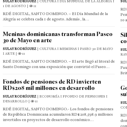
SULAY RODRÍGUEZ
| CULTURA I DIA MUNDIAL DE LA ALEGRÍA I
SU
1 DE AGOSTO |
11
RD
RDÉ DIGITAL, SANTO DOMINGO. – El Día Mundial de la
Pen
Alegría se celebra cada 1 de agosto. Además , la…
10 
Meninas dominicanas transforman Paseo
Si
30 de Mayo en arte
co
SULAY RODRÍGUEZ
| CULTURA I MEMINAS I PASEO 30 DE MAYO
SU
I ARTE |
11
RAV
RDÉ DIGITAL, SANTO DOMINGO. – El arte llegó al litoral de
RDÉ
Santo Domingo con una exposición que convirtió el Paseo…
Pau
Bri
Fondos de pensiones de RD invierten
RD$208 mil millones en desarrollo
Go
su
SULAY RODRÍGUEZ
| ECONOMÍA I FPONDO DE PENSIONES I
DESARROLLO |
11
SU
CO
RDÉ DIGITAL, SANTO DOMINGO.- Los fondos de pensiones
de República Dominicana acumularon RD$208,598.9 millones
RD
invertidos en proyectos de desarrollo económico…
dom
com