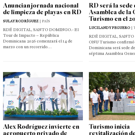
Anuncian jornada nacional
RD será la sede 
de limpieza de playas en RD
Asamblea de la
Turismo en el 2
SULAY RODRÍGUEZ
| PAÍS
LUCILANDY PEGUERO
| 
RDÉ DIGITAL, SANTO DOMINGO.- El
Tour de Impacto – República
RDÉ DIGITAL, SANTO
Dominicana 2026 comenzará el 14 de
ONU Turismo confirmó 
marzo con un recorrido…
Dominicana será sede de
séptima Asamblea Gene
Alex Rodríguez invierte en
Turismo inicia
aeropuerto privado de
revitalización d