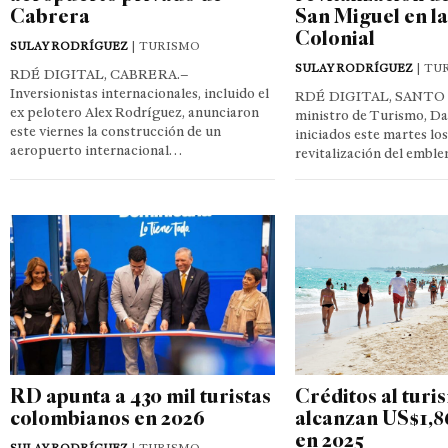
Cabrera
San Miguel en l
Colonial
SULAY RODRÍGUEZ
| TURISMO
SULAY RODRÍGUEZ
| TU
RDÉ DIGITAL, CABRERA.–
Inversionistas internacionales, incluido el
RDÉ DIGITAL, SANTO
ex pelotero Alex Rodríguez, anunciaron
ministro de Turismo, Da
este viernes la construcción de un
iniciados este martes los
aeropuerto internacional…
revitalización del embl
RD apunta a 430 mil turistas
Créditos al turi
colombianos en 2026
alcanzan US$1,8
en 2025