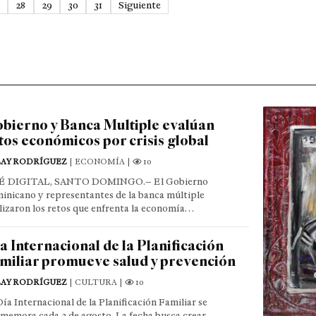
28
29
30
31
Siguiente
bierno y Banca Multiple evalúan
tos económicos por crisis global
LAY RODRÍGUEZ
| ECONOMÍA |
10
É DIGITAL, SANTO DOMINGO.– El Gobierno
inicano y representantes de la banca múltiple
lizaron los retos que enfrenta la economía…
a Internacional de la Planificación
miliar promueve salud y prevención
LAY RODRÍGUEZ
| CULTURA |
10
Día Internacional de la Planificación Familiar se
memora cada 3 de agosto. La fecha busca crear