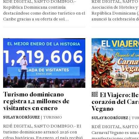
RDÉ DIGITAL, SANTO DOMINGO.-
RDÉ DIGITAL, SANTO
República Dominicana continúa
Asociación de Hoteles y
destacándose como destino turístico en el
República Dominicana (
Caribe gracias a su oferta de sol…
anunció la celebración
Turismo dominicano
El Viajero: ll
registra 1,2 millones de
corazón del Car
visitantes en enero
Vegano
SULAY RODRÍGUEZ
| TURISMO
SULAY RODRÍGUEZ
| TU
RDÉ DIGITAL, SANTO DOMINGO.- El
RDÉ DIGITAL, SANTO 
turismo dominicano arrancó 2026 con
Carnaval Vegano es una d
cifras históricas. En enero, el país recibió
manifestaciones cultura