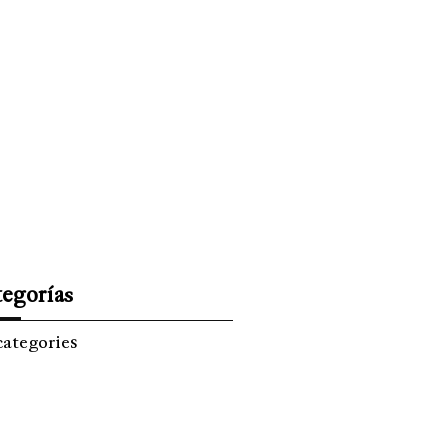
ISMO
EL TIEMPO
SPREZZATURA
egorías
categories