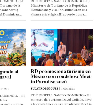
 DOMINGO.- La
RDÉ DIGITAL, SANTO DOMINGO.- El
 Turismo de la
Ministerio de Turismo de la República
Asonahores)
Dominicana y Visa Inc. anunciaron una
 del Dominican…
alianza estratégica.El acuerdo busca…
RD promociona turismo en
egando al
México con roadshow Meet
naval
in Paradise 2026
SULAY RODRÍGUEZ
| TURISMO
RISMO
RDÉ DIGITAL, SANTO DOMINGO.– El
DOMINGO. – El
ministro de Turismo, David Collado, llevó
e las
a la capital mexicana el roadshow Meet in
les más antiguas,