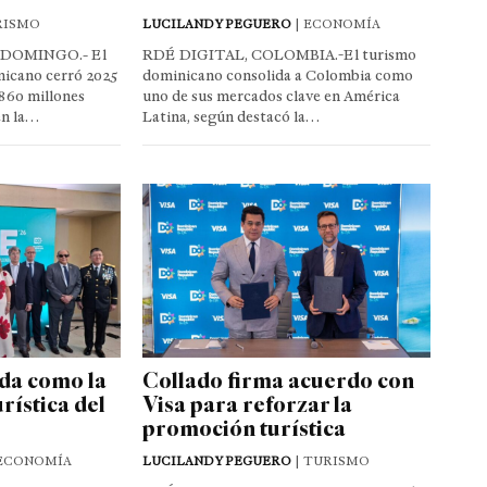
RISMO
LUCILANDY PEGUERO
| ECONOMÍA
 DOMINGO.- El
RDÉ DIGITAL, COLOMBIA.-El turismo
nicano cerró 2025
dominicano consolida a Colombia como
860 millones
uno de sus mercados clave en América
en la…
Latina, según destacó la…
da como la
Collado firma acuerdo con
urística del
Visa para reforzar la
promoción turística
 ECONOMÍA
LUCILANDY PEGUERO
| TURISMO