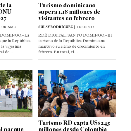
de la
Turismo dominicano
 ONU
supera 1.18 millones de
027
visitantes en febrero
TURISMO
SULAY RODRÍGUEZ
| TURISMO
 DOMINGO.- La
RDÉ DIGITAL, SANTO DOMINGO.- El
que la República
turismo de la República Dominicana
 la vigésima
mantuvo su ritmo de crecimiento en
ral de…
febrero. En total, el…
Turismo RD capta US$245
el parque
millones desde Colombia