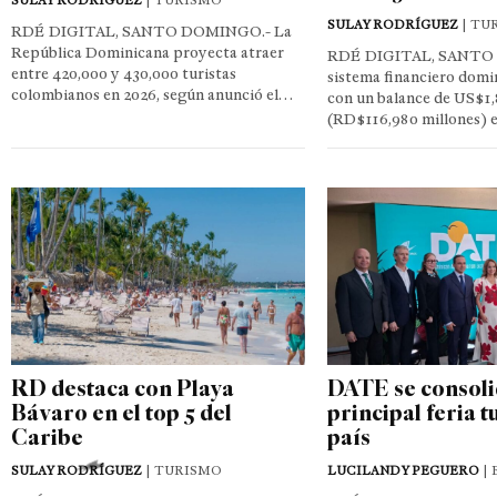
SULAY RODRÍGUEZ
| TURISMO
SULAY RODRÍGUEZ
| TU
RDÉ DIGITAL, SANTO DOMINGO.- La
República Dominicana proyecta atraer
RDÉ DIGITAL, SANTO
entre 420,000 y 430,000 turistas
sistema financiero domi
colombianos en 2026, según anunció el…
con un balance de US$1,
(RD$116,980 millones) 
RD destaca con Playa
DATE se consoli
Bávaro en el top 5 del
principal feria t
Caribe
país
SULAY RODRÍGUEZ
| TURISMO
LUCILANDY PEGUERO
|