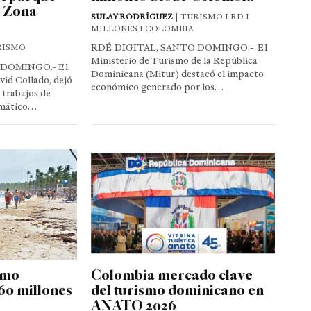
a Zona
SULAY RODRÍGUEZ
| TURISMO I RD I
MILLONES I COLOMBIA
RDÉ DIGITAL, SANTO DOMINGO.- El
RISMO
Ministerio de Turismo de la República
 DOMINGO.- El
Dominicana (Mitur) destacó el impacto
vid Collado, dejó
económico generado por los…
 trabajos de
emático…
smo
Colombia mercado clave
60 millones
del turismo dominicano en
ANATO 2026