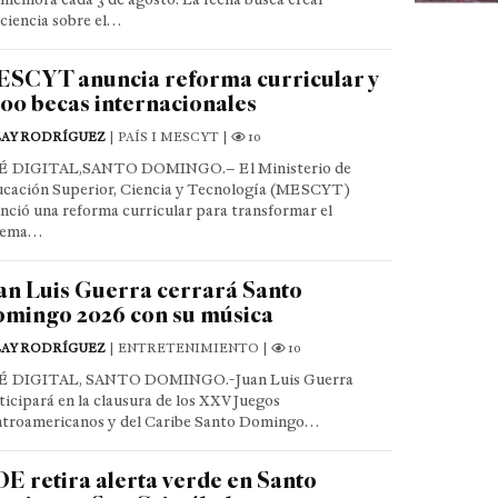
ciencia sobre el…
SCYT anuncia reforma curricular y
500 becas internacionales
LAY RODRÍGUEZ
| PAÍS I MESCYT |
10
É DIGITAL,SANTO DOMINGO.– El Ministerio de
cación Superior, Ciencia y Tecnología (MESCYT)
nció una reforma curricular para transformar el
tema…
an Luis Guerra cerrará Santo
mingo 2026 con su música
LAY RODRÍGUEZ
| ENTRETENIMIENTO |
10
É DIGITAL, SANTO DOMINGO.-Juan Luis Guerra
ticipará en la clausura de los XXV Juegos
troamericanos y del Caribe Santo Domingo…
E retira alerta verde en Santo