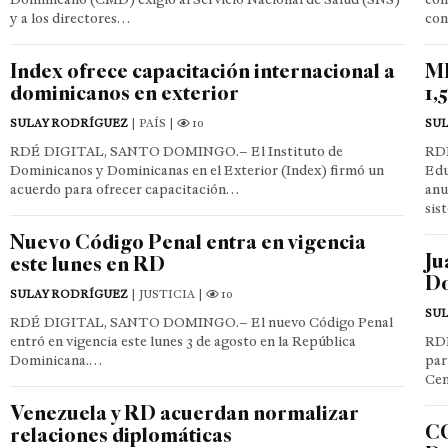
y a los directores…
con
Index ofrece capacitación internacional a
ME
dominicanos en exterior
1,
SULAY RODRÍGUEZ
| PAÍS |
10
SU
RDÉ DIGITAL, SANTO DOMINGO.– El Instituto de
RD
Dominicanos y Dominicanas en el Exterior (Index) firmó un
Edu
acuerdo para ofrecer capacitación…
anu
sis
Nuevo Código Penal entra en vigencia
Ju
este lunes en RD
Do
SULAY RODRÍGUEZ
| JUSTICIA |
10
SU
RDÉ DIGITAL, SANTO DOMINGO.– El nuevo Código Penal
entró en vigencia este lunes 3 de agosto en la República
RD
Dominicana.…
par
Cen
Venezuela y RD acuerdan normalizar
CO
relaciones diplomáticas