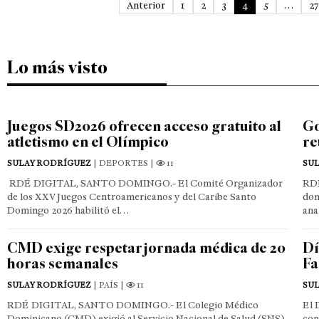
Anterior
1
2
3
4
5
…
27
Lo más visto
Juegos SD2026 ofrecen acceso gratuito al
Go
atletismo en el Olímpico
re
SULAY RODRÍGUEZ
| DEPORTES |
11
SU
RDÉ DIGITAL, SANTO DOMINGO.- El Comité Organizador
RD
de los XXV Juegos Centroamericanos y del Caribe Santo
dom
Domingo 2026 habilitó el…
ana
CMD exige respetar jornada médica de 20
Dí
horas semanales
Fa
SULAY RODRÍGUEZ
| PAÍS |
11
SU
RDÉ DIGITAL, SANTO DOMINGO.- El Colegio Médico
El 
Dominicano (CMD) exigió al Servicio Nacional de Salud (SNS)
con