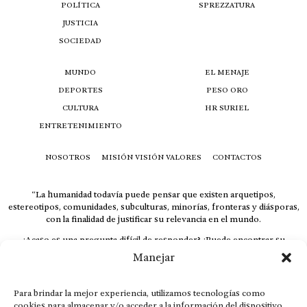
POLÍTICA
SPREZZATURA
JUSTICIA
SOCIEDAD
MUNDO
EL MENAJE
DEPORTES
PESO ORO
CULTURA
HR SURIEL
ENTRETENIMIENTO
NOSOTROS
MISIÓN VISIÓN VALORES
CONTACTOS
“La humanidad todavía puede pensar que existen arquetipos,
estereotipos, comunidades, subculturas, minorías, fronteras y diásporas,
con la finalidad de justificar su relevancia en el mundo.
¿Acaso es una pregunta difícil de responder? ¿Puede encontrar su
respuesta al instante, otorgando al receptor cuestionado espacio y
Manejar
velocidad suficiente para responder correctamente? De no ser así, el que
calla otorga.
Para brindar la mejor experiencia, utilizamos tecnologías como
El concepto de familia no está limitado exclusivamente a la sangre; seres
cookies para almacenar y/o acceder a la información del dispositivo.