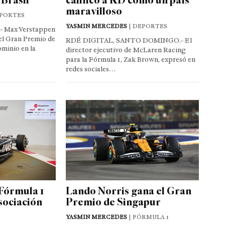
maravilloso
EPORTES
YASMIN MERCEDES
| DEPORTES
- Max Verstappen
 el Gran Premio de
RDÉ DIGITAL, SANTO DOMINGO.- El
ominio en la
director ejecutivo de McLaren Racing
para la Fórmula 1, Zak Brown, expresó en
redes sociales…
 Fórmula 1
Lando Norris gana el Gran
asociación
Premio de Singapur
YASMIN MERCEDES
| FÓRMULA 1