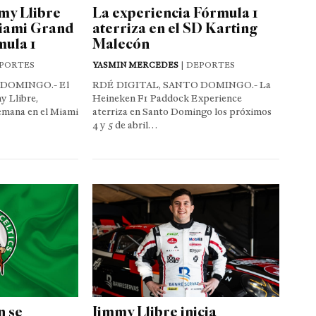
my Llibre
La experiencia Fórmula 1
iami Grand
aterriza en el SD Karting
mula 1
Malecón
EPORTES
YASMIN MERCEDES
| DEPORTES
 DOMINGO.- El
RDÉ DIGITAL, SANTO DOMINGO.- La
y Llibre,
Heineken F1 Paddock Experience
semana en el Miami
aterriza en Santo Domingo los próximos
4 y 5 de abril…
n se
Jimmy Llibre inicia