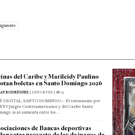
iguiente
inas del Caribe y Marileidy Paulino
otan boletas en Santo Domingo 2026
LAY RODRÍGUEZ
| DEPORTES |
15
É DIGITAL, SANTO DOMINGO.– El entusiasmo por
 XXV Juegos Centroamericanos y del Caribe Santo
ingo 2026 aumenta entre los…
ociaciones de Bancas deportivas
den vetar proyecto de ley de juegos de