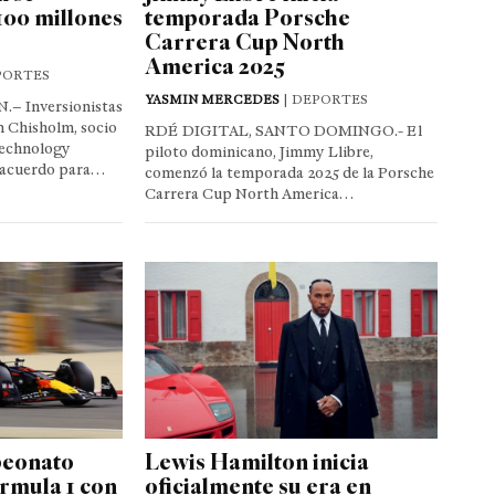
100 millones
temporada Porsche
Carrera Cup North
America 2025
PORTES
YASMIN MERCEDES
| DEPORTES
– Inversionistas
 Chisholm, socio
RDÉ DIGITAL, SANTO DOMINGO.- El
echnology
piloto dominicano, Jimmy Llibre,
n acuerdo para…
comenzó la temporada 2025 de la Porsche
Carrera Cup North America…
peonato
Lewis Hamilton inicia
órmula 1 con
oficialmente su era en