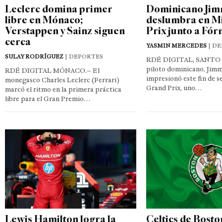
Leclerc domina primer
Dominicano Jim
libre en Mónaco;
deslumbra en M
Verstappen y Sainz siguen
Prix junto a Fór
cerca
YASMIN MERCEDES
| D
SULAY RODRÍGUEZ
| DEPORTES
RDÉ DIGITAL, SANTO
piloto dominicano, Jimm
RDÉ DIGITAL MÓNACO.– El
impresionó este fin de 
monegasco Charles Leclerc (Ferrari)
Grand Prix, uno…
marcó el ritmo en la primera práctica
libre para el Gran Premio…
Lewis Hamilton logra la
Celtics de Bosto