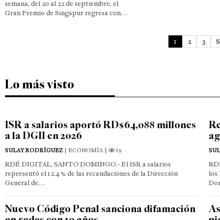
semana, del 20 al 22 de septiembre, el
Gran Premio de Singapur regresa con…
1
2
3
S
Lo más visto
ISR a salarios aportó RD$64,088 millones
Re
a la DGII en 2026
ag
SULAY RODRÍGUEZ
| ECONOMÍA |
19
SU
RDÉ DIGITAL, SANTO DOMINGO.- El ISR a salarios
RD
representó el 12.4 % de las recaudaciones de la Dirección
los
General de…
Dom
Nuevo Código Penal sanciona difamación
As
en redes con 10 años
pi