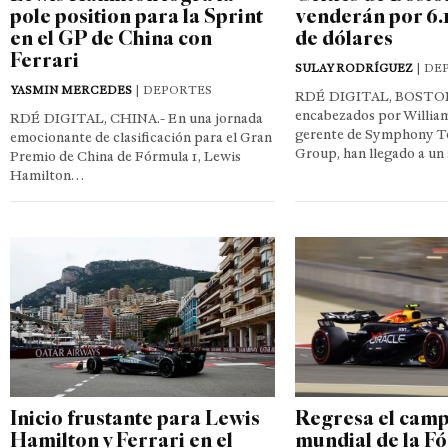
pole position para la Sprint
venderán por 6.
en el GP de China con
de dólares
Ferrari
SULAY RODRÍGUEZ
| DE
YASMIN MERCEDES
| DEPORTES
RDÉ DIGITAL, BOSTON.
encabezados por William
RDÉ DIGITAL, CHINA.- En una jornada
gerente de Symphony T
emocionante de clasificación para el Gran
Group, han llegado a u
Premio de China de Fórmula 1, Lewis
Hamilton…
Inicio frustante para Lewis
Regresa el cam
Hamilton y Ferrari en el
mundial de la F