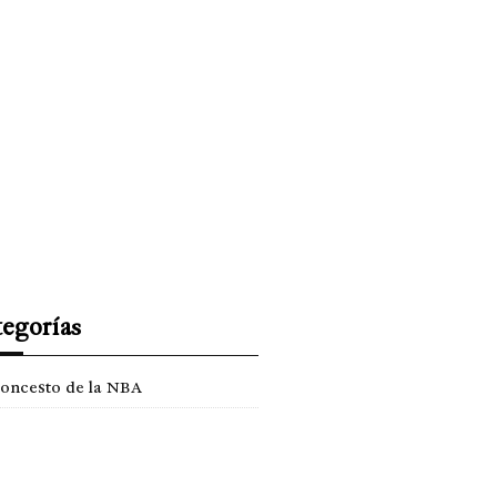
ISMO
EL TIEMPO
SPREZZATURA
egorías
loncesto de la NBA