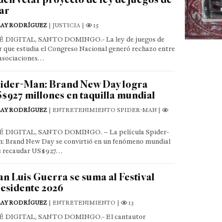
ar
LAY RODRÍGUEZ
| JUSTICIA |
15
 DIGITAL, SANTO DOMINGO.- La ley de juegos de
r que estudia el Congreso Nacional generó rechazo entre
 asociaciones…
ider-Man: Brand New Day logra
$927 millones en taquilla mundial
LAY RODRÍGUEZ
| ENTRETENIMIENTO SPIDER-MAN |
 DIGITAL, SANTO DOMINGO. – La película Spider-
: Brand New Day se convirtió en un fenómeno mundial
s recaudar US$927…
an Luis Guerra se suma al Festival
esidente 2026
LAY RODRÍGUEZ
| ENTRETENIMIENTO |
13
É DIGITAL, SANTO DOMINGO.- El cantautor