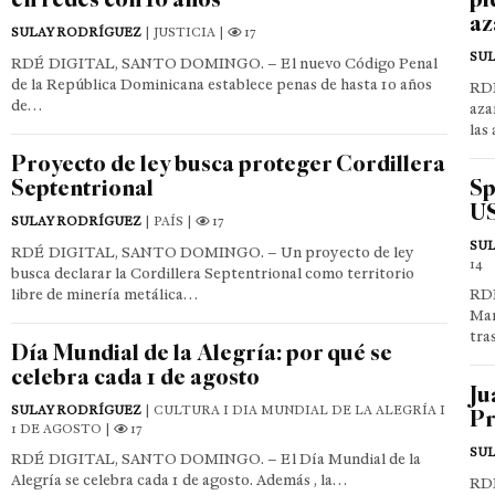
az
SULAY RODRÍGUEZ
| JUSTICIA |
17
SU
RDÉ DIGITAL, SANTO DOMINGO. – El nuevo Código Penal
de la República Dominicana establece penas de hasta 10 años
RDÉ
de…
aza
las
Proyecto de ley busca proteger Cordillera
Septentrional
Sp
US
SULAY RODRÍGUEZ
| PAÍS |
17
SU
RDÉ DIGITAL, SANTO DOMINGO. – Un proyecto de ley
14
busca declarar la Cordillera Septentrional como territorio
libre de minería metálica…
RDÉ
Man
tra
Día Mundial de la Alegría: por qué se
celebra cada 1 de agosto
Ju
SULAY RODRÍGUEZ
| CULTURA I DIA MUNDIAL DE LA ALEGRÍA I
Pr
1 DE AGOSTO |
17
SU
RDÉ DIGITAL, SANTO DOMINGO. – El Día Mundial de la
Alegría se celebra cada 1 de agosto. Además , la…
RD