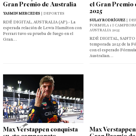
Gran Premio de Australia
el Gran Premio 
2025
YASMIN MERCEDES
| DEPORTES
SULAY RODRÍGUEZ
| DE
RDÉ DIGITAL, AUSTRALIA (AP).- La
FORMULA 1 I CAMPEONA
esperada relación de Lewis Hamilton con
AUSTRALIA 2025
Ferrari tuvo su prueba de fuego en el
RDÉ DIGITAL, SANTO
Gran…
temporada 2025 de la Fó
con el esperado Fórmula
Australian…
Max Verstappen conquista
Max Verstappen
su 4to campeonato
Gran Premio de 