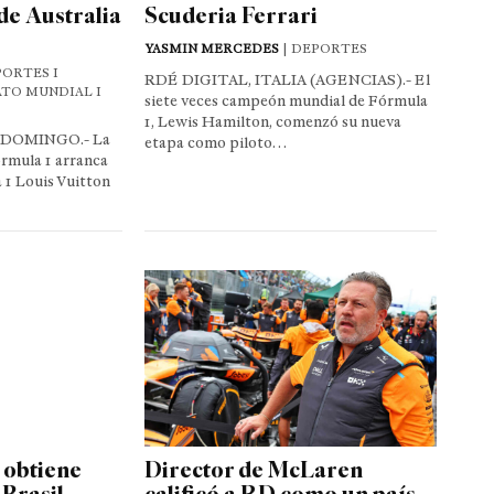
de Australia
Scuderia Ferrari
YASMIN MERCEDES
| DEPORTES
PORTES I
RDÉ DIGITAL, ITALIA (AGENCIAS).- El
TO MUNDIAL I
siete veces campeón mundial de Fórmula
1, Lewis Hamilton, comenzó su nueva
 DOMINGO.- La
etapa como piloto…
rmula 1 arranca
 1 Louis Vuitton
 obtiene
Director de McLaren
Brasil
calificó a RD como un país