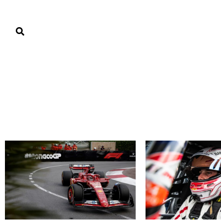
PORTADA
PAÍS
ECONOMÍA
POLÍTICA
JUSTICIA
MUNDO
Fórmula 1
BALONCESTO DE LA NBA