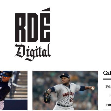
DEPORTES
CULTURA
ENTRETENIMIENTO
SOCIEDAD
TUR
2026
MLB
Cat
Fó
Fút