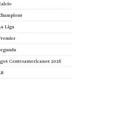
Calcio
Champions
La Liga
Premier
Segunda
egos Centroamericanos 2026
LB