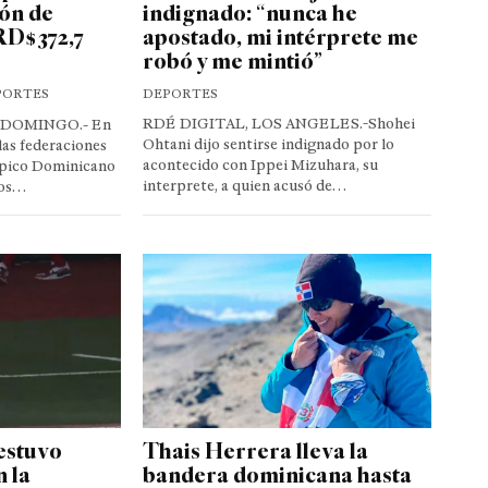
ión de
indignado: “nunca he
RD$372,7
apostado, mi intérprete me
robó y me mintió”
PORTES
DEPORTES
RDÉ DIGITAL, LOS ANGELES.-Shohei
 DOMINGO.- En
Ohtani dijo sentirse indignado por lo
las federaciones
acontecido con Ippei Mizuhara, su
mpico Dominicano
interprete, a quien acusó de…
los…
estuvo
Thais Herrera lleva la
n la
bandera dominicana hasta