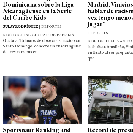
Dominicana sobre la Liga
Madrid, Vinicius J
Nicaragüense en la Serie
hablar de racis
del Caribe Kids
vez tengo menos
jugar”
SULAY RODRÍGUEZ
| DEPORTES
DEPORTES
RDÉ DIGITAL,CIUDAD DE PANAMÁ.-
Gustavo Talmaré, de doce años, nacido en
RDÉ DIGITAL, SANTO
Santo Domingo, conectó un cuadrangular
futbolista brasileño, Viní
de tres carreras en…
en llanto al ser pregunt
que…
Sportsnaut Ranking and
Récord de pres