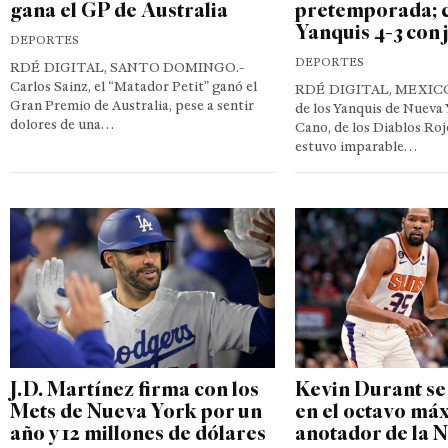
gana el GP de Australia
pretemporada; c
Yanquis 4-3 con
DEPORTES
DEPORTES
RDÉ DIGITAL, SANTO DOMINGO.-
Carlos Sainz, el “Matador Petit” ganó el
RDÉ DIGITAL, MEXICO.
Gran Premio de Australia, pese a sentir
de los Yanquis de Nueva
dolores de una…
Cano, de los Diablos Roj
estuvo imparable…
J.D. Martínez firma con los
Kevin Durant se
Mets de Nueva York por un
en el octavo má
año y 12 millones de dólares
anotador de la 