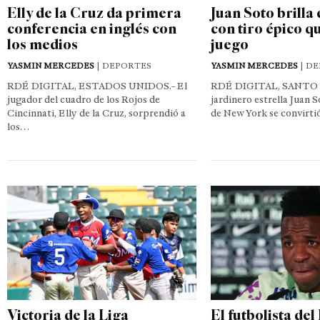
Elly de la Cruz da primera
Juan Soto brilla
conferencia en inglés con
con tiro épico qu
los medios
juego
YASMIN MERCEDES
| DEPORTES
YASMIN MERCEDES
| D
RDÉ DIGITAL, ESTADOS UNIDOS.- El
RDÉ DIGITAL, SANTO
jugador del cuadro de los Rojos de
jardinero estrella Juan 
Cincinnati, Elly de la Cruz, sorprendió a
de New York se convirti
los…
Victoria de la Liga
El futbolista del