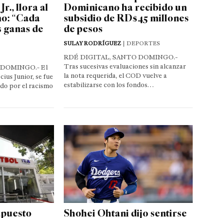
r., llora al
Dominicano ha recibido un
mo: “Cada
subsidio de RD$45 millones
 ganas de
de pesos
SULAY RODRÍGUEZ
| DEPORTES
RDÉ DIGITAL, SANTO DOMINGO.-
Tras sucesivas evaluaciones sin alcanzar
 DOMINGO.- El
la nota requerida, el COD vuelve a
cius Junior, se fue
estabilizarse con los fondos…
ado por el racismo
upuesto
Shohei Ohtani dijo sentirse