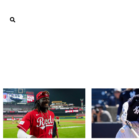
PORTADA
PAÍS
ECONOMÍA
POLÍTICA
JUSTICIA
MUNDO
Deportes
FÓRMULA 1
FÚTBOL
JUEGOS CENTROAMERICANOS 