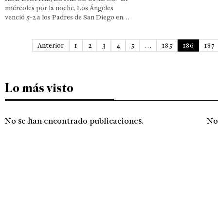
miércoles por la noche, Los Ángeles
venció 5-2 a los Padres de San Diego en…
Anterior
1
2
3
4
5
…
185
186
187
Lo más visto
No se han encontrado publicaciones.
No