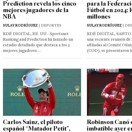
Prediction revela los cinco
para la Federac
mejores jugadores de la
Fútbol en 2024: 
NBA
millones
SULAY RODRÍGUEZ
| DEPORTES
SULAY RODRÍGUEZ
| DE
RDÉ DIGITAL, EE. UU.- Sportsnet
RDÉ DIGITAL, SANTO
Ranking and Prediction ha lanzado un
una reciente reunión de 
estudio detallado que destaca a los 5
afiliadas al Comité Olí
mejores jugadores…
(COD), se presentaron 
Carlos Sainz, el piloto
Robinson Canó 
español “Matador Petit”,
imbatible ayer e