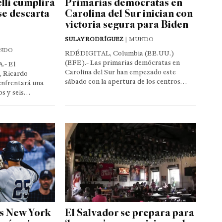
lli cumplirá
Primarias demócratas en
se descarta
Carolina del Sur inician con
victoria segura para Biden
SULAY RODRÍGUEZ
| MUNDO
NDO
RDÉDIGITAL, Columbia (EE.UU.)
(EFE).- Las primarias demócratas en
- El
Carolina del Sur han empezado este
, Ricardo
sábado con la apertura de los centros…
enfrentará una
os y seis…
os New York
El Salvador se prepara para