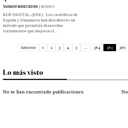
YASMIN MERCEDES
| MUNDO
RDÉ DIGITAL, (EFE). -Los científicos de
España y Dinamarca han descubierto un
método que permitirá desarrollar
tratamientos que mejoren el…
Anterior
1
2
3
4
5
…
384
385
386
Lo más visto
No se han encontrado publicaciones.
No