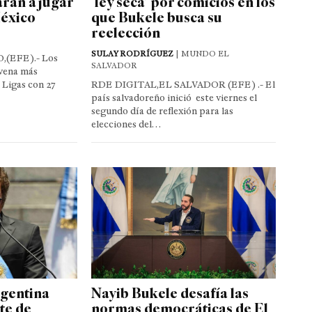
rán a jugar
‘ley seca’ por comicios en los
México
que Bukele busca su
reelección
SULAY RODRÍGUEZ
| MUNDO EL
(EFE).- Los
SALVADOR
ovena más
 Ligas con 27
RDE DIGITAL,EL SALVADOR (EFE) .- El
país salvadoreño inició este viernes el
segundo día de reflexión para las
elecciones del…
gentina
Nayib Bukele desafía las
te de
normas democráticas de El