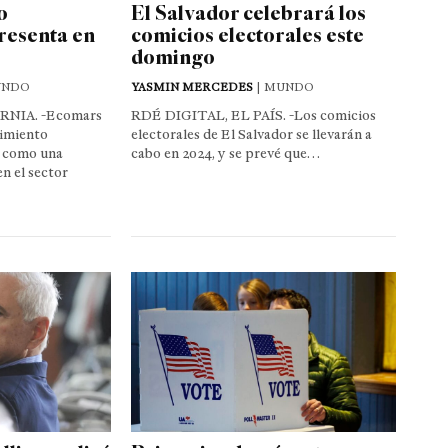
o
El Salvador celebrará los
resenta en
comicios electorales este
domingo
UNDO
YASMIN MERCEDES
| MUNDO
RNIA. -Ecomars
RDÉ DIGITAL, EL PAÍS. -Los comicios
imiento
electorales de El Salvador se llevarán a
a como una
cabo en 2024, y se prevé que…
n el sector