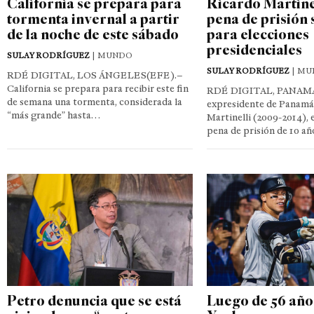
California se prepara para
Ricardo Martine
tormenta invernal a partir
pena de prisión 
de la noche de este sábado
para elecciones
presidenciales
SULAY RODRÍGUEZ
| MUNDO
SULAY RODRÍGUEZ
| MU
RDÉ DIGITAL, LOS ÁNGELES(EFE).–
California se prepara para recibir este fin
RDÉ DIGITAL, PANAMA.
de semana una tormenta, considerada la
expresidente de Panamá
“más grande” hasta…
Martinelli (2009-2014), 
pena de prisión de 10 añ
Petro denuncia que se está
Luego de 56 añ