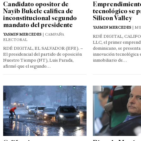
Candidato opositor de
Emprendimient
Nayib Bukele califica de
tecnológico se p
inconstitucional segundo
Silicon Valley
mandato del presidente
YASMIN MERCEDES
| M
YASMIN MERCEDES
| CAMPAÑA
RDÉ DIGITAL, CALIFO
ELECTORAL
LLC, el primer emprend
RDÉ DIGITAL, EL SALVADOR (EFE). –
dominicano, se present
El presidencial del partido de oposición
innovación tecnológica e
Nuestro Tiempo (NT), Luis Parada,
inmobiliario de…
afirmó que el segundo…