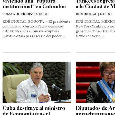
viviendo una “ruptura
Yankees regresa
institucional” en Colombia
a la Ciudad de 
SULAY RODRÍGUEZ
| MUNDO
RDE DIGITAL
| MINDO
RDÉ DIGITAL, BOGOTÁ. – El presidente
RDÉ DIGITAL, MÉXICO,
colombiano, Gustavo Petro, denunció
New York Yankees, la n
este viernes una supuesta «ruptura
ganadora de las Grandes
institucional» para sacarlo del poder…
títulos de Serie…
Cuba destituye al ministro
Diputados de Ar
de Economía tras el
aprueban paque