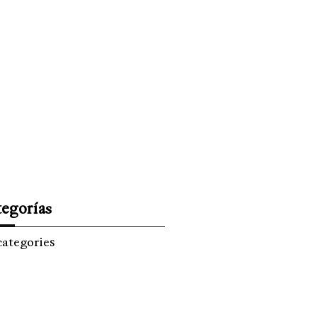
ISMO
EL TIEMPO
SPREZZATURA
egorías
categories