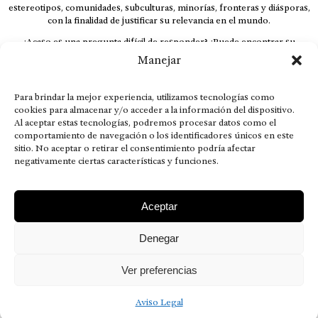
estereotipos, comunidades, subculturas, minorías, fronteras y diásporas,
con la finalidad de justificar su relevancia en el mundo.
¿Acaso es una pregunta difícil de responder? ¿Puede encontrar su
respuesta al instante, otorgando al receptor cuestionado espacio y
Manejar
velocidad suficiente para responder correctamente? De no ser así, el que
calla otorga.
Para brindar la mejor experiencia, utilizamos tecnologías como
El concepto de familia no está limitado exclusivamente a la sangre; seres
cookies para almacenar y/o acceder a la información del dispositivo.
que surgen en nuestro diario vivir suelen pesar más que los
Al aceptar estas tecnologías, podremos procesar datos como el
emparentados. Más bien, el apego de estas dos versiones de seres
comportamiento de navegación o los identificadores únicos en este
queridos mueve ideales provenientes de sus vivencias.
sitio. No aceptar o retirar el consentimiento podría afectar
negativamente ciertas características y funciones.
This is for nuestra gente.” – HRSuriel
Aceptar
Denegar
AVISO LEGAL
POLÍTICA DE PRIVACIDAD
MISIÓN VISIÓN VALORES
CONTACTOS
Ver preferencias
2026 RDÉ Digital, todos los derechos reservados.
Aviso Legal