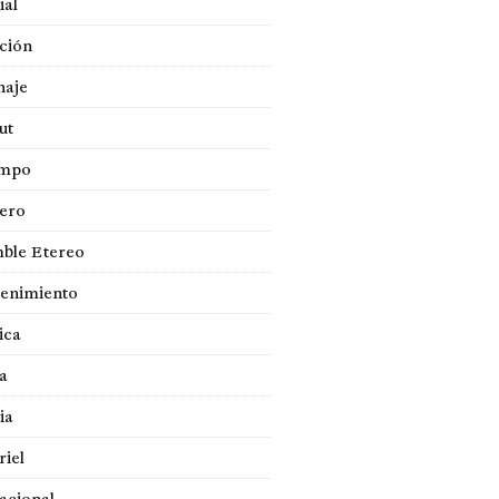
ial
ción
naje
ut
empo
jero
ble Etereo
tenimiento
ica
a
ia
iel