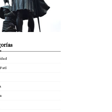
orías
idad
Fati
a
a