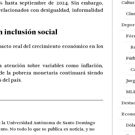
Cultur
8 % hasta septiembre de 2024. Sin embargo,
 relacionados con desigualdad, informalidad
Cin
Depor
 inclusión social
Fór
pacto real del crecimiento económico en los
Ba
Fútb
 atención sobre variables como inflación,
Ca
 de la pobreza monetaria continuará siendo
 del país.
Jue
ML
Desta
Econ
de la Universidad Autónoma de Santo Domingo
Dól
ento. No todo lo que se publica es noticia, y no