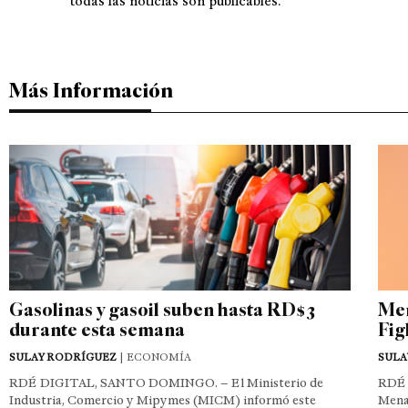
todas las noticias son publicables.
Más Información
Gasolinas y gasoil suben hasta RD$3
Men
durante esta semana
Fig
SULAY RODRÍGUEZ
| ECONOMÍA
SULA
RDÉ DIGITAL, SANTO DOMINGO. – El Ministerio de
RDÉ 
Industria, Comercio y Mipymes (MICM) informó este
Mena