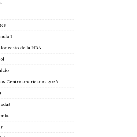
a
e
tes
mula 1
loncesto de la NBA
ol
lcio
gos Centroamericanos 2026
B
cadas
omía
ar