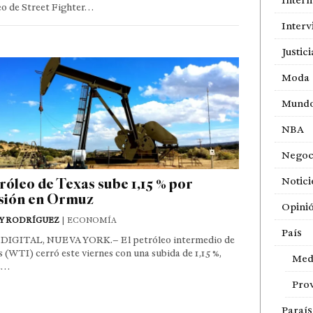
Intern
eo de Street Fighter…
Interv
Justici
Moda
Mund
NBA
Negoc
róleo de Texas sube 1,15 % por
Notici
sión en Ormuz
Opini
Y RODRÍGUEZ
| ECONOMÍA
País
DIGITAL, NUEVA YORK.– El petróleo intermedio de
 (WTI) cerró este viernes con una subida de 1,15 %,
Med
a…
Prov
Paraí