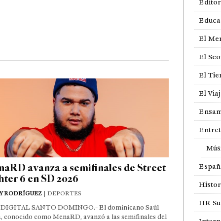
Editor
Educa
El Me
El Sco
El Ti
El Via
Ensam
Entre
Mús
aRD avanza a semifinales de Street
Españ
hter 6 en SD 2026
Histor
Y RODRÍGUEZ
| DEPORTES
HR Sur
DIGITAL SANTO DOMINGO.- El dominicano Saúl
, conocido como MenaRD, avanzó a las semifinales del