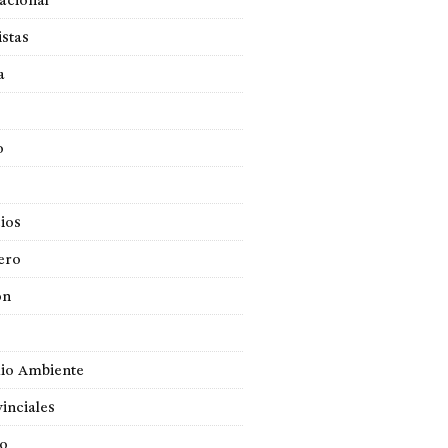
acional
istas
a
o
ios
ero
ón
io Ambiente
inciales
so