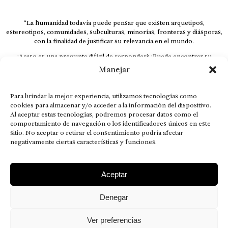
“La humanidad todavía puede pensar que existen arquetipos,
estereotipos, comunidades, subculturas, minorías, fronteras y diásporas,
con la finalidad de justificar su relevancia en el mundo.
¿Acaso es una pregunta difícil de responder? ¿Puede encontrar su
respuesta al instante, otorgando al receptor cuestionado espacio y
Manejar
velocidad suficiente para responder correctamente? De no ser así, el que
calla otorga.
Para brindar la mejor experiencia, utilizamos tecnologías como
El concepto de familia no está limitado exclusivamente a la sangre; seres
cookies para almacenar y/o acceder a la información del dispositivo.
que surgen en nuestro diario vivir suelen pesar más que los
Al aceptar estas tecnologías, podremos procesar datos como el
emparentados. Más bien, el apego de estas dos versiones de seres
comportamiento de navegación o los identificadores únicos en este
queridos mueve ideales provenientes de sus vivencias.
sitio. No aceptar o retirar el consentimiento podría afectar
negativamente ciertas características y funciones.
This is for nuestra gente.” – HRSuriel
Aceptar
Denegar
AVISO LEGAL
POLÍTICA DE PRIVACIDAD
MISIÓN VISIÓN VALORES
CONTACTOS
Ver preferencias