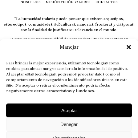
NOSOTROS
MISIÓN VISIÓN VALORES
CONTACTOS
“La humanidad todavía puede pensar que existen arquetipos,
estereotipos, comunidades, subculturas, minorías, fronteras y diásporas,
con la finalidad de justificar su relevancia en el mundo.
¿Acaso es una pregunta difícil de responder? ¿Puede encontrar su
respuesta al instante, otorgando al receptor cuestionado espacio y
Manejar
velocidad suficiente para responder correctamente? De no ser así, el que
calla otorga.
Para brindar la mejor experiencia, utilizamos tecnologías como
El concepto de familia no está limitado exclusivamente a la sangre; seres
cookies para almacenar y/o acceder a la información del dispositivo.
que surgen en nuestro diario vivir suelen pesar más que los
Al aceptar estas tecnologías, podremos procesar datos como el
emparentados. Más bien, el apego de estas dos versiones de seres
comportamiento de navegación o los identificadores únicos en este
queridos mueve ideales provenientes de sus vivencias.
sitio. No aceptar o retirar el consentimiento podría afectar
negativamente ciertas características y funciones.
This is for nuestra gente.” – HRSuriel
Aceptar
Denegar
AVISO LEGAL
POLÍTICA DE PRIVACIDAD
MISIÓN VISIÓN VALORES
CONTACTOS