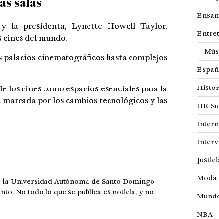
as salas
Ensam
 y la presidenta,
Lynette Howell Taylor
,
Entre
s cines del mundo.
Mús
os palacios cinematográficos hasta complejos
Españ
Histor
e los cines como espacios esenciales para la
a marcada por los cambios tecnológicos y las
HR Sur
Intern
Interv
Justici
Moda
de la Universidad Autónoma de Santo Domingo
ento. No todo lo que se publica es noticia, y no
Mund
NBA