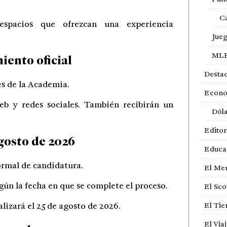
Ca
spacios que ofrezcan una experiencia
Jue
ML
iento oficial
Desta
es de la Academia.
Econ
b y redes sociales. También recibirán un
Dól
Editor
gosto de 2026
Educa
ormal de candidatura.
El Me
egún la fecha en que se complete el proceso.
El Sco
lizará el 25 de agosto de 2026.
El Ti
El Via