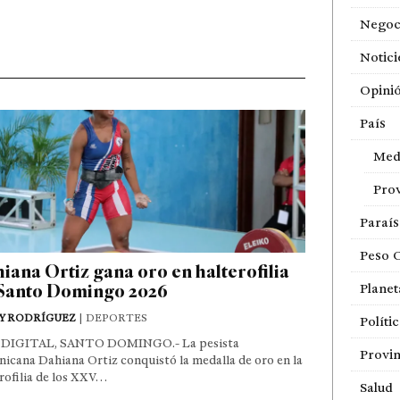
Negoc
Notici
Opini
País
Med
Prov
Paraí
Peso 
iana Ortiz gana oro en halterofilia
Santo Domingo 2026
Planet
Y RODRÍGUEZ
| DEPORTES
Políti
DIGITAL, SANTO DOMINGO.- La pesista
Provin
icana Dahiana Ortiz conquistó la medalla de oro en la
rofilia de los XXV…
Salud