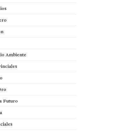
ios
ero
ón
io Ambiente
inciales
so
Oro
a Futuro
ca
ciales