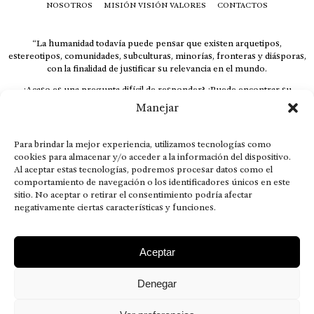
NOSOTROS
MISIÓN VISIÓN VALORES
CONTACTOS
“La humanidad todavía puede pensar que existen arquetipos,
estereotipos, comunidades, subculturas, minorías, fronteras y diásporas,
con la finalidad de justificar su relevancia en el mundo.
¿Acaso es una pregunta difícil de responder? ¿Puede encontrar su
respuesta al instante, otorgando al receptor cuestionado espacio y
Manejar
velocidad suficiente para responder correctamente? De no ser así, el que
calla otorga.
Para brindar la mejor experiencia, utilizamos tecnologías como
El concepto de familia no está limitado exclusivamente a la sangre; seres
cookies para almacenar y/o acceder a la información del dispositivo.
que surgen en nuestro diario vivir suelen pesar más que los
Al aceptar estas tecnologías, podremos procesar datos como el
emparentados. Más bien, el apego de estas dos versiones de seres
comportamiento de navegación o los identificadores únicos en este
queridos mueve ideales provenientes de sus vivencias.
sitio. No aceptar o retirar el consentimiento podría afectar
This is for nuestra gente.” – HRSuriel
negativamente ciertas características y funciones.
Aceptar
Denegar
AVISO LEGAL
POLÍTICA DE PRIVACIDAD
MISIÓN VISIÓN VALORES
CONTACTOS