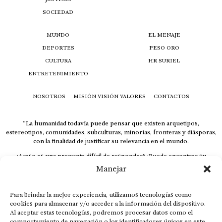
SOCIEDAD
MUNDO
EL MENAJE
DEPORTES
PESO ORO
CULTURA
HR SURIEL
ENTRETENIMIENTO
NOSOTROS
MISIÓN VISIÓN VALORES
CONTACTOS
“La humanidad todavía puede pensar que existen arquetipos,
estereotipos, comunidades, subculturas, minorías, fronteras y diásporas,
con la finalidad de justificar su relevancia en el mundo.
¿Acaso es una pregunta difícil de responder? ¿Puede encontrar su
respuesta al instante, otorgando al receptor cuestionado espacio y
Manejar
velocidad suficiente para responder correctamente? De no ser así, el que
calla otorga.
Para brindar la mejor experiencia, utilizamos tecnologías como
El concepto de familia no está limitado exclusivamente a la sangre; seres
cookies para almacenar y/o acceder a la información del dispositivo.
que surgen en nuestro diario vivir suelen pesar más que los
Al aceptar estas tecnologías, podremos procesar datos como el
emparentados. Más bien, el apego de estas dos versiones de seres
comportamiento de navegación o los identificadores únicos en este