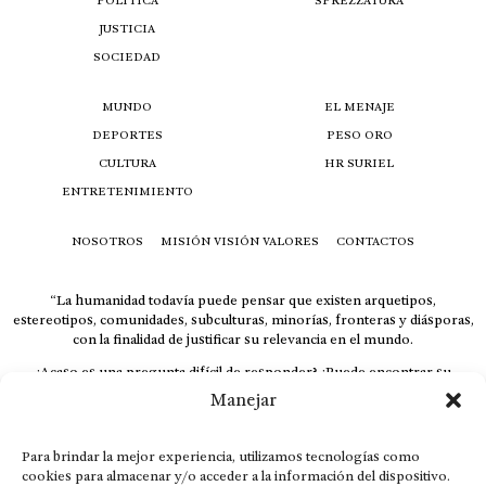
POLÍTICA
SPREZZATURA
JUSTICIA
SOCIEDAD
MUNDO
EL MENAJE
DEPORTES
PESO ORO
CULTURA
HR SURIEL
ENTRETENIMIENTO
NOSOTROS
MISIÓN VISIÓN VALORES
CONTACTOS
“La humanidad todavía puede pensar que existen arquetipos,
estereotipos, comunidades, subculturas, minorías, fronteras y diásporas,
con la finalidad de justificar su relevancia en el mundo.
¿Acaso es una pregunta difícil de responder? ¿Puede encontrar su
respuesta al instante, otorgando al receptor cuestionado espacio y
Manejar
velocidad suficiente para responder correctamente? De no ser así, el que
calla otorga.
Para brindar la mejor experiencia, utilizamos tecnologías como
El concepto de familia no está limitado exclusivamente a la sangre; seres
cookies para almacenar y/o acceder a la información del dispositivo.
que surgen en nuestro diario vivir suelen pesar más que los