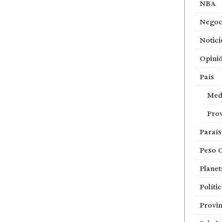
NBA
Negoc
Notici
Opini
País
Med
Prov
Paraí
Peso 
Planet
Políti
Provin