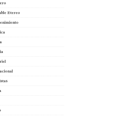
jero
ble Etereo
tenimiento
ica
a
ia
iel
acional
istas
a
o