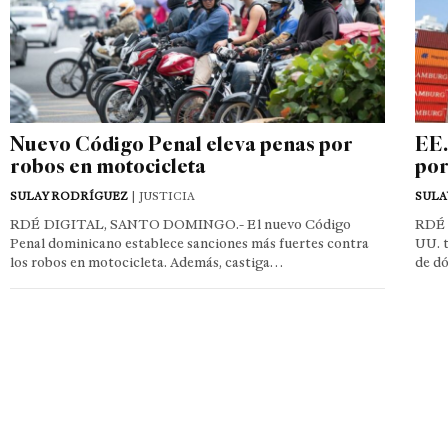
Nuevo Código Penal eleva penas por
EE.
robos en motocicleta
por
SULAY RODRÍGUEZ
| JUSTICIA
SULA
RDÉ DIGITAL, SANTO DOMINGO.- El nuevo Código
RDÉ 
Penal dominicano establece sanciones más fuertes contra
UU. t
los robos en motocicleta. Además, castiga…
de d