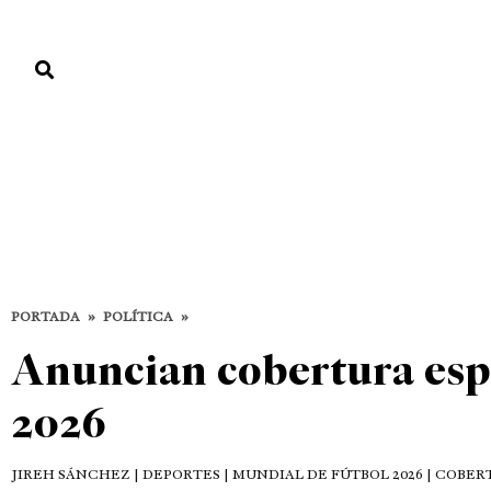
PORTADA
PAÍS
ECONOMÍA
POLÍTICA
JUSTICIA
MUNDO
Política
DESTACADAS
POLÍTICA
PORTADA
»
POLÍTICA
»
Anuncian cobertura esp
2026
JIREH SÁNCHEZ
| DEPORTES | MUNDIAL DE FÚTBOL 2026 | COBE