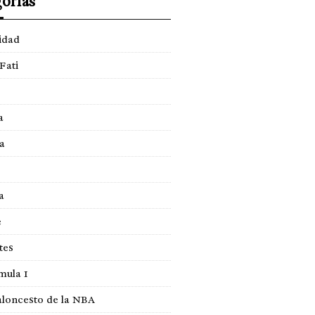
orías
idad
Fati
a
a
a
e
tes
mula 1
loncesto de la NBA