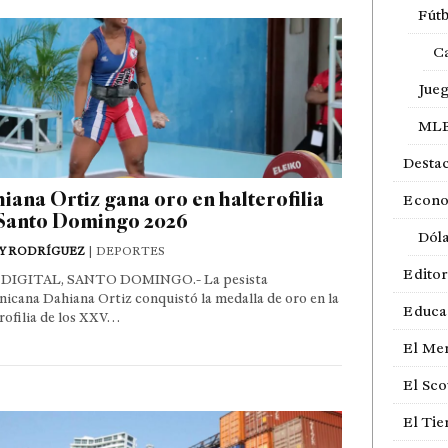
Fútb
Ca
Jue
ML
Desta
iana Ortiz gana oro en halterofilia
Econ
Santo Domingo 2026
Dól
Y RODRÍGUEZ
| DEPORTES
Editor
DIGITAL, SANTO DOMINGO.- La pesista
icana Dahiana Ortiz conquistó la medalla de oro en la
Educa
rofilia de los XXV…
El Me
El Sco
El Ti