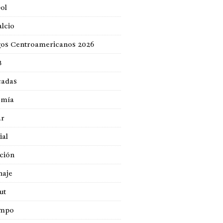
ol
lcio
gos Centroamericanos 2026
B
cadas
omía
ar
ial
ción
naje
ut
empo