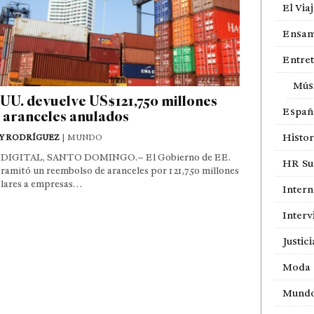
El Via
Ensam
Entre
Mús
UU. devuelve US$121,750 millones
Españ
 aranceles anulados
Histor
Y RODRÍGUEZ
| MUNDO
DIGITAL, SANTO DOMINGO.– El Gobierno de EE.
HR Sur
ramitó un reembolso de aranceles por 121,750 millones
ólares a empresas…
Intern
Interv
Justici
Moda
Mund