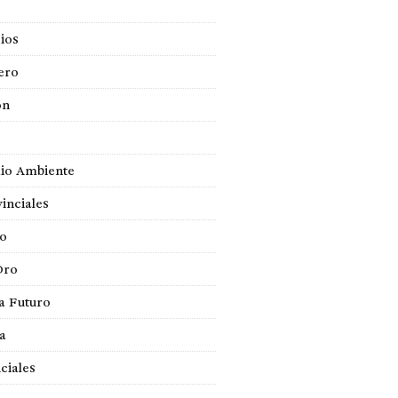
ios
ero
ón
io Ambiente
inciales
so
Oro
a Futuro
ca
ciales