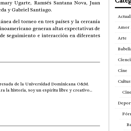
Categ
ecmary Ugarte, Ramsés Santana Nova, Juan
da y Gabriel Santiago.
Actual
nea del torneo en tres países y la cercanía
Amor 
tinoamericano generan altas expectativas de
 de seguimiento e interacción en diferentes
Arte
Babeli
Cienci
Cine
Cultur
gresada de la Universidad Dominicana O&M.
a historia, soy un espíritu libre y creativo...
Cin
Depor
Fór
Ba