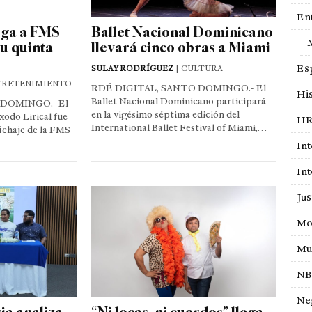
En
ega a FMS
Ballet Nacional Dominicano
u quinta
llevará cinco obras a Miami
Es
SULAY RODRÍGUEZ
| CULTURA
TRETENIMIENTO
RDÉ DIGITAL, SANTO DOMINGO.- El
His
Ballet Nacional Dominicano participará
 DOMINGO.- El
en la vigésimo séptima edición del
xodo Lirical fue
HR
International Ballet Festival of Miami,…
ichaje de la FMS
Int
Int
Jus
Mo
Mu
NB
Ne
ia analiza
“Ni locas, ni cuerdos” llega