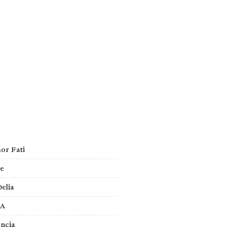
ISMO
EL TIEMPO
SPREZZATURA
egorías
ualidad
or Fati
te
elia
A
encia