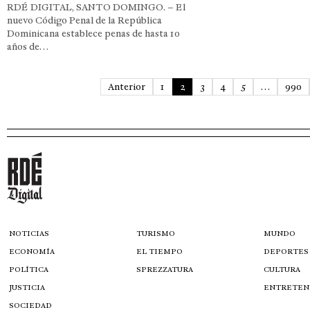
RDÉ DIGITAL, SANTO DOMINGO. – El
nuevo Código Penal de la República
Dominicana establece penas de hasta 10
años de…
Anterior
1
2
3
4
5
…
990
NOTICIAS
TURISMO
MUNDO
ECONOMÍA
EL TIEMPO
DEPORTES
POLÍTICA
SPREZZATURA
CULTURA
JUSTICIA
ENTRETEN
SOCIEDAD