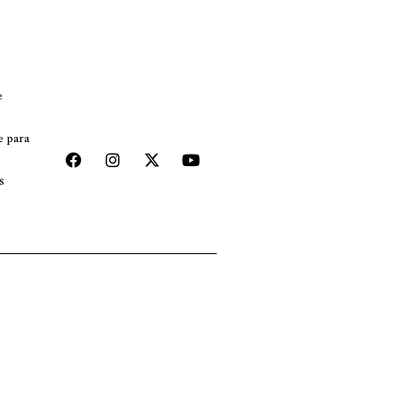
e
e para
s