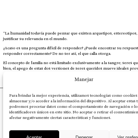
“La humanidad todavía puede pensar que existen arquetipos, estereotipos, c
justificar su relevancia en el mundo.
¿Acaso es una pregunta difícil de responder? ¿Puede encontrar su respuesta
responder correctamente? De no ser así, el que calla otorga.
El concepto de familia no está limitado exclusivamente a la sangre; seres 
bien, el apego de estas dos versiones de seres queridos mueve ideales prov
This is for nuestra gente.” – HRSuriel
Manejar
Para brindar la mejor experiencia, utilizamos tecnologías como cookies
AVISO LEGAL
POLÍTICA DE PRIVACIDAD
MISIÓN VISIÓN VALORES
almacenar y/o acceder a la información del dispositivo. Al aceptar estas 
podremos procesar datos como el comportamiento de navegación o lo
identificadores únicos en este sitio. No aceptar o retirar el consentimie
afectar negativamente ciertas características y funciones.
Aceptar
Denegar
Ver prefe