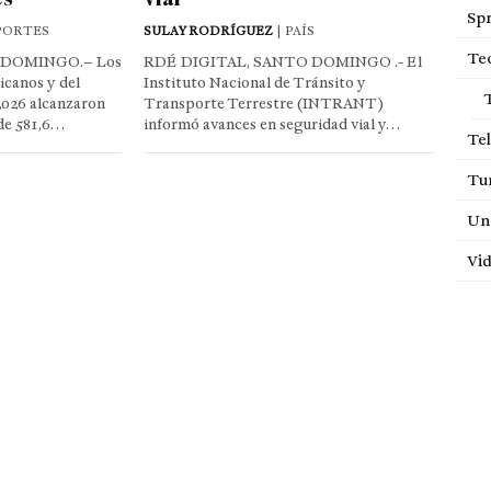
Sp
PORTES
SULAY RODRÍGUEZ
| PAÍS
Te
 DOMINGO.– Los
RDÉ DIGITAL, SANTO DOMINGO .- El
canos y del
Instituto Nacional de Tránsito y
026 alcanzaron
Transporte Terrestre (INTRANT)
de 581,6…
informó avances en seguridad vial y…
Tel
Tu
Un
Vi