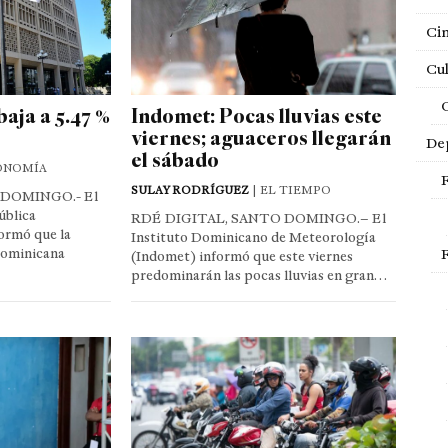
Ci
Cul
baja a 5.47 %
Indomet: Pocas lluvias este
viernes; aguaceros llegarán
De
el sábado
ONOMÍA
SULAY RODRÍGUEZ
| EL TIEMPO
 DOMINGO.- El
ública
RDÉ DIGITAL, SANTO DOMINGO.– El
ormó que la
Instituto Dominicano de Meteorología
Dominicana
(Indomet) informó que este viernes
predominarán las pocas lluvias en gran…