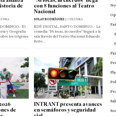
istoria de
con 8 funciones al Teatro
Not
Nacional
Op
LTURA
SULAY RODRÍGUEZ
| CULTURA
Paí
 DOMINGO.- El
RDÉ DIGITAL, SANTO DOMINGO.– La
ria y Geografía
comedia “Ni locas, ni cuerdos” llegará a la
sobre los orígenes
sala Ravelo del Teatro Nacional Eduardo
Brito…
Pa
Pe
Pla
Pol
Pro
Sa
2026
INTRANT presenta avances
ones de
en semáforos y seguridad
So
es
vial