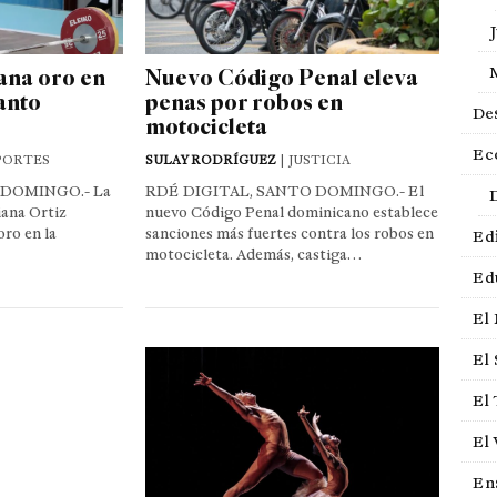
ana oro en
Nuevo Código Penal eleva
Santo
penas por robos en
De
motocicleta
Ec
PORTES
SULAY RODRÍGUEZ
| JUSTICIA
 DOMINGO.- La
RDÉ DIGITAL, SANTO DOMINGO.- El
ana Ortiz
nuevo Código Penal dominicano establece
oro en la
sanciones más fuertes contra los robos en
Edi
motocicleta. Además, castiga…
Ed
El
El 
El
El 
En