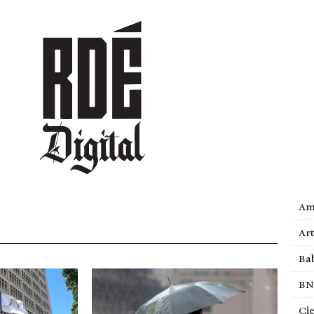
DEPORTES
CULTURA
ENTRETENIMIENTO
SOCIEDAD
TUR
Cat
de la Universidad Autónoma de Santo Domingo (UASD).
todo lo que se publica es noticia, y no todas las noticias
Act
Am
Ar
Bab
BN
Ci