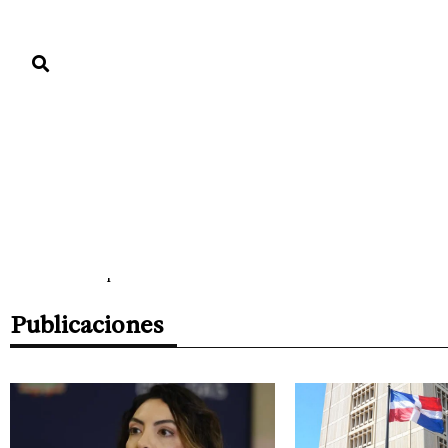
PORTADA
PAÍS
ECONOMÍA
POLÍTICA
JUSTICIA
MUNDO
Sulay Rodríguez
Lic. en Comunicación Social , mención Periodismo 
Deportes, política, arte , cultura, entretenimiento. No 
son publicables.
Publicaciones