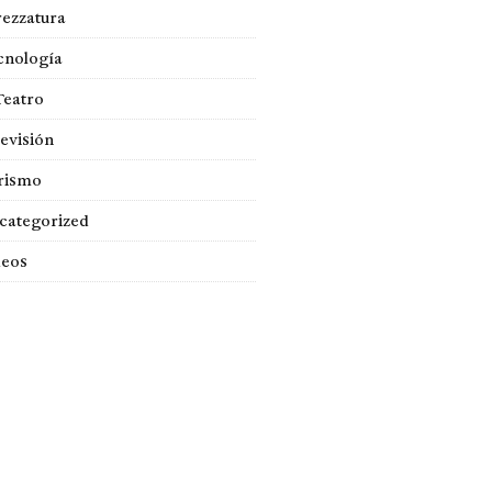
rezzatura
cnología
Teatro
evisión
rismo
categorized
deos