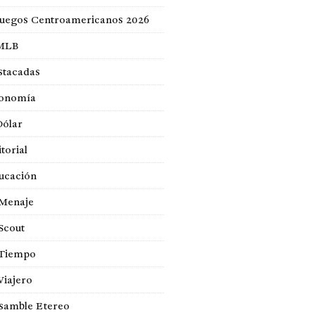
Juegos Centroamericanos 2026
MLB
stacadas
onomía
Dólar
torial
ucación
 Menaje
Scout
 Tiempo
Viajero
samble Etereo