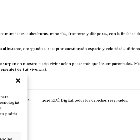
omunidades, subculturas, minorías, fronteras y diásporas, con la finalidad d
 al instante, otorgando al receptor cuestionado espacio y velocidad suficient
que surgen en nuestro diario vivir suelen pesar más que los emparentados. Má
enientes de sus vivencias.
 para
2026 RDÉ Digital, todos los derechos reservados.
CONTACTOS
tecnologías,
s
nto podría
rencias