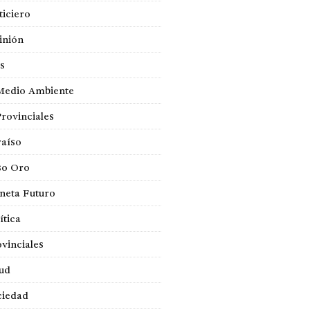
iciero
inión
s
Medio Ambiente
Provinciales
raíso
so Oro
neta Futuro
ítica
vinciales
lud
ciedad