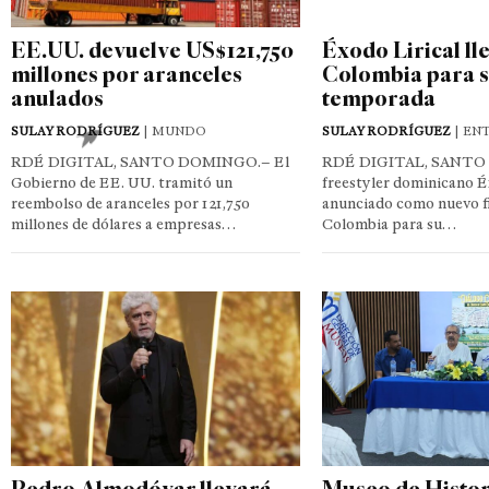
EE.UU. devuelve US$121,750
Éxodo Lirical ll
millones por aranceles
Colombia para s
anulados
temporada
SULAY RODRÍGUEZ
| MUNDO
SULAY RODRÍGUEZ
| EN
RDÉ DIGITAL, SANTO DOMINGO.– El
RDÉ DIGITAL, SANTO
Gobierno de EE. UU. tramitó un
freestyler dominicano É
reembolso de aranceles por 121,750
anunciado como nuevo f
millones de dólares a empresas…
Colombia para su…
Pedro Almodóvar llevará
Museo de Histor