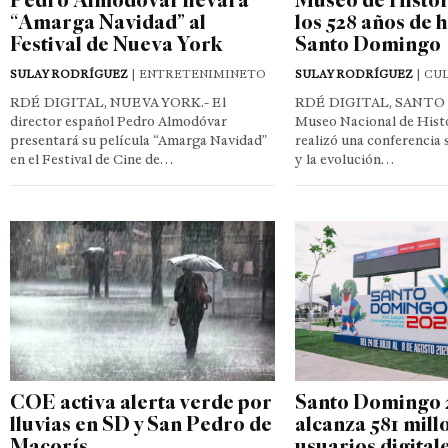
“Amarga Navidad” al
los 528 años de h
Festival de Nueva York
Santo Domingo
SULAY RODRÍGUEZ
| ENTRETENIMINETO
SULAY RODRÍGUEZ
| CU
RDÉ DIGITAL, NUEVA YORK.- El
RDÉ DIGITAL, SANTO
director español Pedro Almodóvar
Museo Nacional de Histo
presentará su película “Amarga Navidad”
realizó una conferencia 
en el Festival de Cine de…
y la evolución…
COE activa alerta verde por
Santo Domingo 
lluvias en SD y San Pedro de
alcanza 581 mill
Macorís
usuarios digital