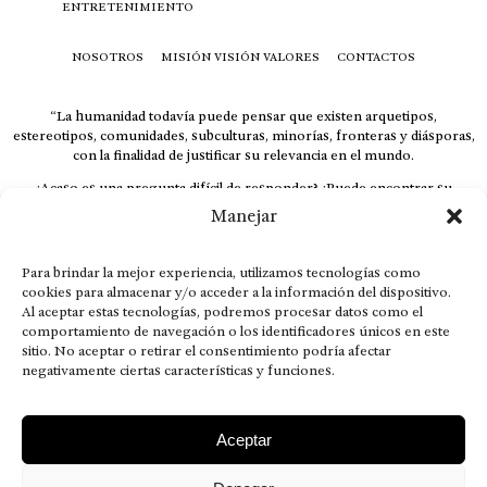
ENTRETENIMIENTO
NOSOTROS
MISIÓN VISIÓN VALORES
CONTACTOS
“La humanidad todavía puede pensar que existen arquetipos,
estereotipos, comunidades, subculturas, minorías, fronteras y diásporas,
con la finalidad de justificar su relevancia en el mundo.
¿Acaso es una pregunta difícil de responder? ¿Puede encontrar su
respuesta al instante, otorgando al receptor cuestionado espacio y
Manejar
velocidad suficiente para responder correctamente? De no ser así, el que
calla otorga.
Para brindar la mejor experiencia, utilizamos tecnologías como
El concepto de familia no está limitado exclusivamente a la sangre; seres
cookies para almacenar y/o acceder a la información del dispositivo.
que surgen en nuestro diario vivir suelen pesar más que los
Al aceptar estas tecnologías, podremos procesar datos como el
emparentados. Más bien, el apego de estas dos versiones de seres
comportamiento de navegación o los identificadores únicos en este
queridos mueve ideales provenientes de sus vivencias.
sitio. No aceptar o retirar el consentimiento podría afectar
This is for nuestra gente.” – HRSuriel
negativamente ciertas características y funciones.
Aceptar