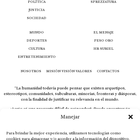
POLÍTICA
SPREZZATURA
JUSTICIA
SOCIEDAD
MUNDO
EL MENAJE
DEPORTES
PESO ORO
CULTURA
HR SURIEL
ENTRETENIMIENTO
NOSOTROS
MISIÓN VISIÓN VALORES
CONTACTOS
“La humanidad todavía puede pensar que existen arquetipos,
estereotipos, comunidades, subculturas, minorías, fronteras y diásporas,
con la finalidad de justificar su relevancia en el mundo.
¿Acaso es una pregunta difícil de responder? ¿Puede encontrar su
respuesta al instante, otorgando al receptor cuestionado espacio y
Manejar
velocidad suficiente para responder correctamente? De no ser así, el que
calla otorga.
Para brindar la mejor experiencia, utilizamos tecnologías como
El concepto de familia no está limitado exclusivamente a la sangre; seres
cookies para almacenar y/o acceder a la información del dispositivo.