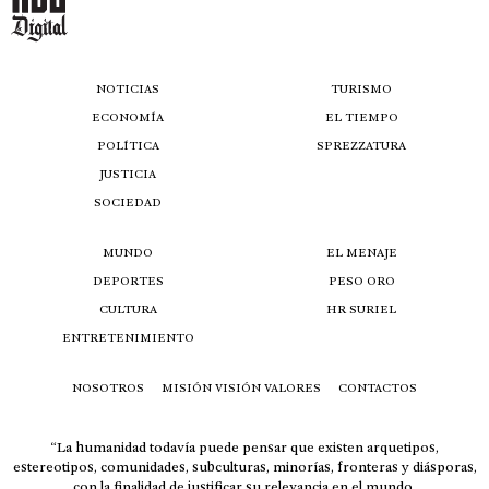
NOTICIAS
TURISMO
ECONOMÍA
EL TIEMPO
POLÍTICA
SPREZZATURA
JUSTICIA
SOCIEDAD
MUNDO
EL MENAJE
DEPORTES
PESO ORO
CULTURA
HR SURIEL
ENTRETENIMIENTO
NOSOTROS
MISIÓN VISIÓN VALORES
CONTACTOS
“La humanidad todavía puede pensar que existen arquetipos,
estereotipos, comunidades, subculturas, minorías, fronteras y diásporas,
con la finalidad de justificar su relevancia en el mundo.