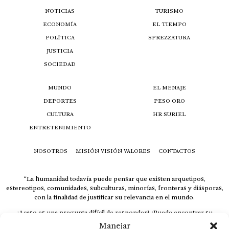
NOTICIAS
TURISMO
ECONOMÍA
EL TIEMPO
POLÍTICA
SPREZZATURA
JUSTICIA
SOCIEDAD
MUNDO
EL MENAJE
DEPORTES
PESO ORO
CULTURA
HR SURIEL
ENTRETENIMIENTO
NOSOTROS
MISIÓN VISIÓN VALORES
CONTACTOS
“La humanidad todavía puede pensar que existen arquetipos,
estereotipos, comunidades, subculturas, minorías, fronteras y diásporas,
con la finalidad de justificar su relevancia en el mundo.
¿Acaso es una pregunta difícil de responder? ¿Puede encontrar su
respuesta al instante, otorgando al receptor cuestionado espacio y
Manejar