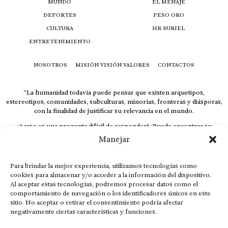
MUNDO
EL MENAJE
DEPORTES
PESO ORO
CULTURA
HR SURIEL
ENTRETENIMIENTO
NOSOTROS
MISIÓN VISIÓN VALORES
CONTACTOS
“La humanidad todavía puede pensar que existen arquetipos,
estereotipos, comunidades, subculturas, minorías, fronteras y diásporas,
con la finalidad de justificar su relevancia en el mundo.
¿Acaso es una pregunta difícil de responder? ¿Puede encontrar su
respuesta al instante, otorgando al receptor cuestionado espacio y
Manejar
velocidad suficiente para responder correctamente? De no ser así, el que
calla otorga.
Para brindar la mejor experiencia, utilizamos tecnologías como
El concepto de familia no está limitado exclusivamente a la sangre; seres
cookies para almacenar y/o acceder a la información del dispositivo.
que surgen en nuestro diario vivir suelen pesar más que los
Al aceptar estas tecnologías, podremos procesar datos como el
emparentados. Más bien, el apego de estas dos versiones de seres
comportamiento de navegación o los identificadores únicos en este
queridos mueve ideales provenientes de sus vivencias.
sitio. No aceptar o retirar el consentimiento podría afectar
negativamente ciertas características y funciones.
This is for nuestra gente.” – HRSuriel