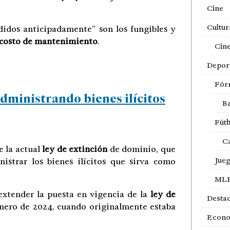
Cine
Cultur
didos anticipadamente” son los fungibles y
 costo de mantenimiento
.
Cin
Depor
Fór
dministrando bienes ilícitos
Ba
Fútb
Ca
 la actual
ley de extinción
de dominio, que
Jue
istrar los bienes ilícitos que sirva como
ML
extender la puesta en vigencia de la
ley de
Desta
enero de 2024, cuando originalmente estaba
Econ