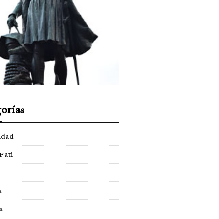
orías
idad
Fati
a
a