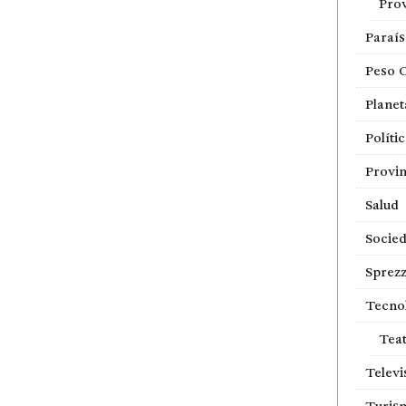
Prov
Paraí
Peso 
Planet
Políti
Provin
Salud
Socie
Sprezz
Tecno
Tea
Televi