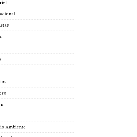
iel
acional
istas
a
o
ios
ero
ón
io Ambiente