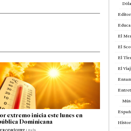
Dól
Editor
Educa
El Me
El Sco
El Ti
El Via
Ensam
Entre
Mús
Españ
or extremo inicia este lunes en
ública Dominicana
Histor
Y RODRÍGUEZ
| PAÍS