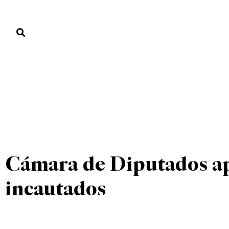
PORTADA
PAÍS
ECONOMÍA
POLÍTICA
JUSTICIA
MUNDO
UNCATEGORIZED
PORTADA
»
UNCATEGORIZED
»
Cámara de Diputados ap
incautados