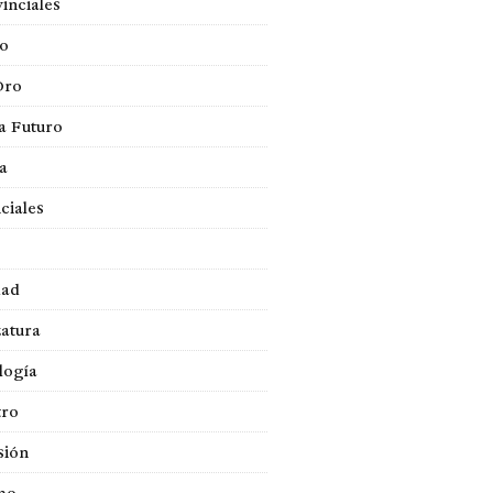
inciales
so
Oro
a Futuro
ca
ciales
dad
atura
logía
tro
sión