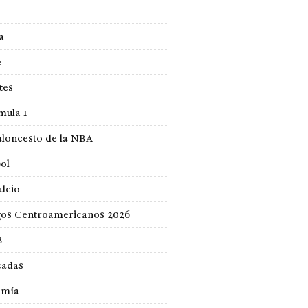
a
e
tes
mula 1
loncesto de la NBA
ol
lcio
gos Centroamericanos 2026
B
cadas
omía