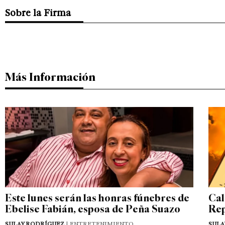
Sobre la Firma
Más Información
Este lunes serán las honras fúnebres de
Cal
Ebelise Fabián, esposa de Peña Suazo
Rep
SULAY RODRÍGUEZ
| ENTRETENIMIENTO
SULA