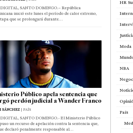
HR Sur
DIGITAL, SANTO DOMINGO.– República
Intern
icana inició este lunes el período de calor extremo,
etapa que se prolongará durante…
Interv
Justici
Moda
Mund
NBA
Negoc
Notici
isterio Público apela sentencia que
rgó perdón judicial a Wander Franco
Opini
H SÁNCHEZ
| PAÍS
País
DIGITAL, SANTO DOMINGO.- El Ministerio Público
Med
puso un recurso de apelación contra la sentencia que,
ue declaró penalmente responsable al…