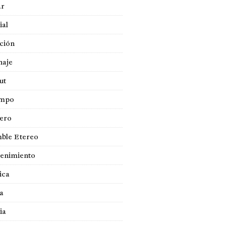
ar
ial
ción
naje
ut
empo
jero
ble Etereo
tenimiento
ica
a
ia