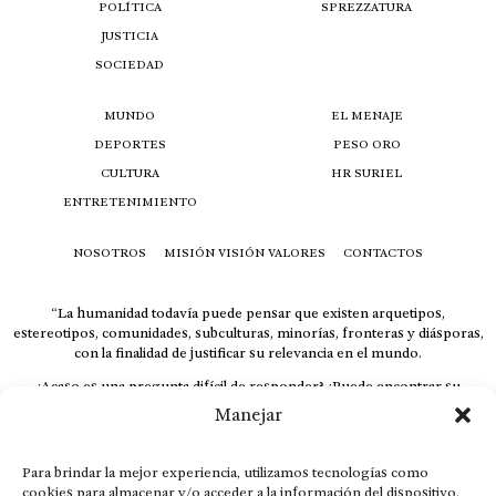
POLÍTICA
SPREZZATURA
JUSTICIA
SOCIEDAD
MUNDO
EL MENAJE
DEPORTES
PESO ORO
CULTURA
HR SURIEL
ENTRETENIMIENTO
NOSOTROS
MISIÓN VISIÓN VALORES
CONTACTOS
“La humanidad todavía puede pensar que existen arquetipos,
estereotipos, comunidades, subculturas, minorías, fronteras y diásporas,
con la finalidad de justificar su relevancia en el mundo.
¿Acaso es una pregunta difícil de responder? ¿Puede encontrar su
respuesta al instante, otorgando al receptor cuestionado espacio y
Manejar
velocidad suficiente para responder correctamente? De no ser así, el que
calla otorga.
Para brindar la mejor experiencia, utilizamos tecnologías como
El concepto de familia no está limitado exclusivamente a la sangre; seres
cookies para almacenar y/o acceder a la información del dispositivo.