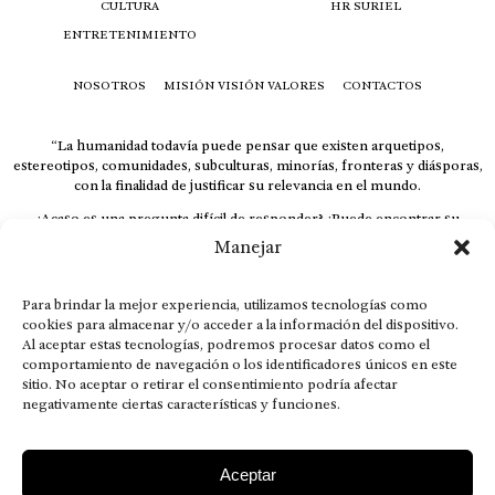
CULTURA
HR SURIEL
ENTRETENIMIENTO
NOSOTROS
MISIÓN VISIÓN VALORES
CONTACTOS
“La humanidad todavía puede pensar que existen arquetipos,
estereotipos, comunidades, subculturas, minorías, fronteras y diásporas,
con la finalidad de justificar su relevancia en el mundo.
¿Acaso es una pregunta difícil de responder? ¿Puede encontrar su
respuesta al instante, otorgando al receptor cuestionado espacio y
Manejar
velocidad suficiente para responder correctamente? De no ser así, el que
calla otorga.
Para brindar la mejor experiencia, utilizamos tecnologías como
El concepto de familia no está limitado exclusivamente a la sangre; seres
cookies para almacenar y/o acceder a la información del dispositivo.
que surgen en nuestro diario vivir suelen pesar más que los
Al aceptar estas tecnologías, podremos procesar datos como el
emparentados. Más bien, el apego de estas dos versiones de seres
comportamiento de navegación o los identificadores únicos en este
queridos mueve ideales provenientes de sus vivencias.
sitio. No aceptar o retirar el consentimiento podría afectar
This is for nuestra gente.” – HRSuriel
negativamente ciertas características y funciones.
Aceptar