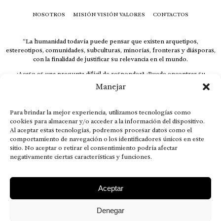
NOSOTROS
MISIÓN VISIÓN VALORES
CONTACTOS
“La humanidad todavía puede pensar que existen arquetipos,
estereotipos, comunidades, subculturas, minorías, fronteras y diásporas,
con la finalidad de justificar su relevancia en el mundo.
¿Acaso es una pregunta difícil de responder? ¿Puede encontrar su
respuesta al instante, otorgando al receptor cuestionado espacio y
Manejar
velocidad suficiente para responder correctamente? De no ser así, el que
calla otorga.
Para brindar la mejor experiencia, utilizamos tecnologías como
El concepto de familia no está limitado exclusivamente a la sangre; seres
cookies para almacenar y/o acceder a la información del dispositivo.
que surgen en nuestro diario vivir suelen pesar más que los
Al aceptar estas tecnologías, podremos procesar datos como el
emparentados. Más bien, el apego de estas dos versiones de seres
comportamiento de navegación o los identificadores únicos en este
queridos mueve ideales provenientes de sus vivencias.
sitio. No aceptar o retirar el consentimiento podría afectar
This is for nuestra gente.” – HRSuriel
negativamente ciertas características y funciones.
Aceptar
Denegar
AVISO LEGAL
POLÍTICA DE PRIVACIDAD