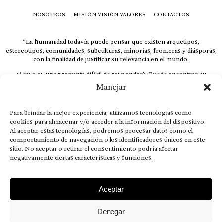
NOSOTROS
MISIÓN VISIÓN VALORES
CONTACTOS
“La humanidad todavía puede pensar que existen arquetipos,
estereotipos, comunidades, subculturas, minorías, fronteras y diásporas,
con la finalidad de justificar su relevancia en el mundo.
¿Acaso es una pregunta difícil de responder? ¿Puede encontrar su
respuesta al instante, otorgando al receptor cuestionado espacio y
Manejar
velocidad suficiente para responder correctamente? De no ser así, el que
calla otorga.
Para brindar la mejor experiencia, utilizamos tecnologías como
El concepto de familia no está limitado exclusivamente a la sangre; seres
cookies para almacenar y/o acceder a la información del dispositivo.
que surgen en nuestro diario vivir suelen pesar más que los
Al aceptar estas tecnologías, podremos procesar datos como el
emparentados. Más bien, el apego de estas dos versiones de seres
comportamiento de navegación o los identificadores únicos en este
queridos mueve ideales provenientes de sus vivencias.
sitio. No aceptar o retirar el consentimiento podría afectar
This is for nuestra gente.” – HRSuriel
negativamente ciertas características y funciones.
Aceptar
Denegar
AVISO LEGAL
POLÍTICA DE PRIVACIDAD