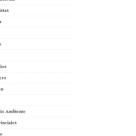
istas
a
o
ios
ero
ón
io Ambiente
inciales
so