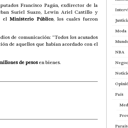
mputados Francisco Pagán, exdirector de la
Interv
eban Suriel Suazo, Lewin Ariel Castillo y
n el
Ministerio Público
, los cuales fueron
Justici
Moda
medios de comunicación: “Todos los acusados
Mund
ción de aquellos que habían acordado con el
NBA
millones de pesos
en bienes.
Negoc
Notici
Opini
País
Med
Prov
Paraí