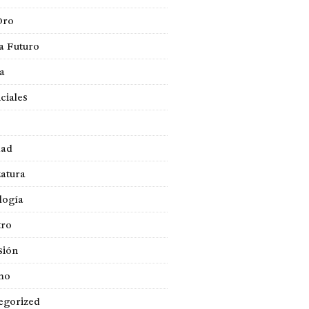
Oro
a Futuro
ca
ciales
dad
atura
logía
tro
sión
mo
egorized