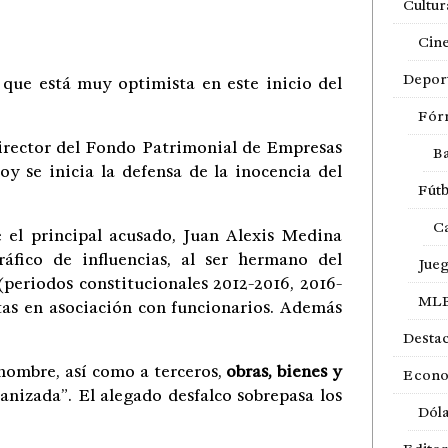
Cultur
Cin
Depor
r que está muy optimista en este inicio del
Fór
director del Fondo Patrimonial de Empresas
Ba
 se inicia la defensa de la inocencia del
Fútb
Ca
 el principal acusado, Juan Alexis Medina
ráfico de influencias, al ser hermano del
Jue
periodos constitucionales 2012-2016, 2016-
ML
tas en asociación con funcionarios. Además
Desta
nombre, así como a terceros,
obras, bienes y
Econ
nizada”. El alegado desfalco sobrepasa los
Dól