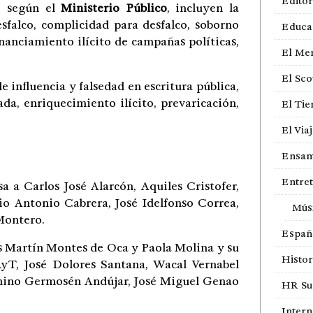
Editor
s, según el
Ministerio Público
, incluyen la
esfalco, complicidad para desfalco, soborno
Educa
nanciamiento ilícito de campañas políticas,
El Me
El Sco
de influencia y falsedad en escritura pública,
da, enriquecimiento ilícito, prevaricación,
El Ti
El Via
Ensam
Entre
 a Carlos José Alarcón, Aquiles Cristofer,
io Antonio Cabrera, José Idelfonso Correa,
Mús
Montero.
Españ
os Martín Montes de Oca y Paola Molina y su
Histor
yT, José Dolores Santana, Wacal Vernabel
nino Germosén Andújar, José Miguel Genao
HR Sur
Intern