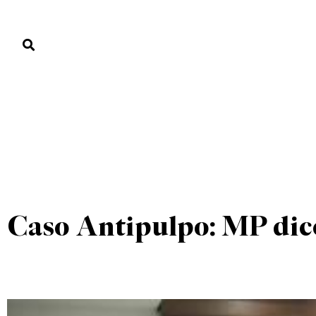
PORTADA
PAÍS
ECONOMÍA
POLÍTICA
JUSTICIA
MUNDO
UNCATEGORIZED
PORTADA
»
UNCATEGORIZED
»
Caso Antipulpo: MP dice