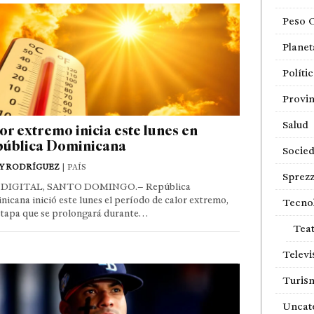
Peso 
Planet
Políti
Provin
Salud
or extremo inicia este lunes en
ública Dominicana
Socie
Y RODRÍGUEZ
| PAÍS
Sprezz
DIGITAL, SANTO DOMINGO.– República
icana inició este lunes el período de calor extremo,
Tecno
etapa que se prolongará durante…
Tea
Televi
Turis
Uncat