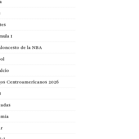
a
e
tes
mula 1
loncesto de la NBA
ol
lcio
gos Centroamericanos 2026
B
cadas
omía
ar