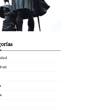
orías
idad
Fati
a
a