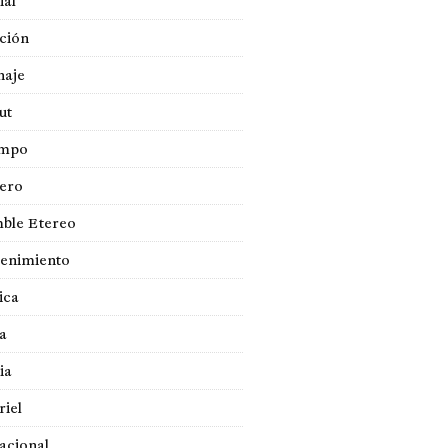
ial
ción
naje
ut
empo
jero
ble Etereo
tenimiento
ica
a
ia
iel
acional