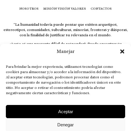
NOSOTROS
MISIÓN VISIÓN VALORES
CONTACTOS
“La humanidad todavía puede pensar que existen arquetipos,
estereotipos, comunidades, subculturas, minorías, fronteras y diásporas,
con la finalidad de justificar su relevancia en el mundo.
¿Acaso es una pregunta difícil de responder? ¿Puede encontrar su
respuesta al instante, otorgando al receptor cuestionado espacio y
Manejar
velocidad suficiente para responder correctamente? De no ser así, el que
calla otorga.
Para brindar la mejor experiencia, utilizamos tecnologías como
El concepto de familia no está limitado exclusivamente a la sangre; seres
cookies para almacenar y/o acceder a la información del dispositivo.
que surgen en nuestro diario vivir suelen pesar más que los
Al aceptar estas tecnologías, podremos procesar datos como el
emparentados. Más bien, el apego de estas dos versiones de seres
comportamiento de navegación o los identificadores únicos en este
queridos mueve ideales provenientes de sus vivencias.
sitio. No aceptar o retirar el consentimiento podría afectar
This is for nuestra gente.” – HRSuriel
negativamente ciertas características y funciones.
Aceptar
Denegar
AVISO LEGAL
POLÍTICA DE PRIVACIDAD