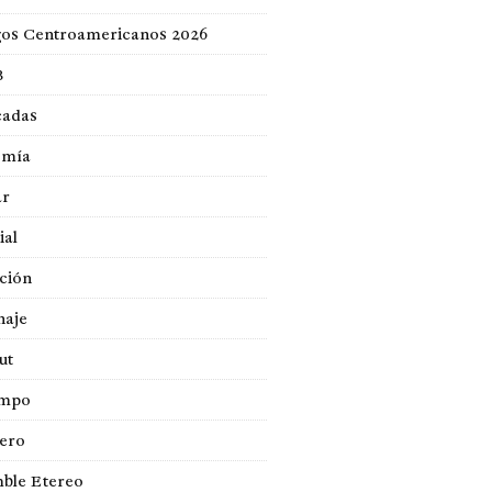
gos Centroamericanos 2026
B
cadas
omía
ar
ial
ción
naje
ut
empo
jero
ble Etereo