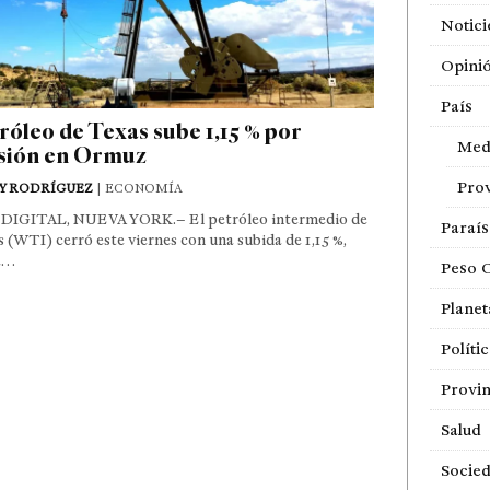
Notici
Opini
País
róleo de Texas sube 1,15 % por
Med
sión en Ormuz
Prov
Y RODRÍGUEZ
| ECONOMÍA
DIGITAL, NUEVA YORK.– El petróleo intermedio de
Paraí
 (WTI) cerró este viernes con una subida de 1,15 %,
a…
Peso 
Planet
Políti
Provin
Salud
Socie