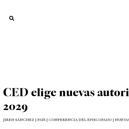
PORTADA
PAÍS
ECONOMÍA
POLÍTICA
JUSTICIA
MUNDO
DESTACADAS
PAÍS
PORTADA
»
DESTACADAS
»
CED elige nuevas autori
2029
JIREH SÁNCHEZ
| PAÍS | CONFERENCIA DEL EPISCOPADO | NUEV