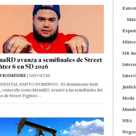
Entre
Mús
Españ
Histor
HR Sur
aRD avanza a semifinales de Street
Intern
hter 6 en SD 2026
Interv
Y RODRÍGUEZ
| DEPORTES
DIGITAL SANTO DOMINGO.- El dominicano Saúl
Justici
, conocido como MenaRD, avanzó a las semifinales del
eo de Street Fighter…
Moda
Mund
NBA
Negoc