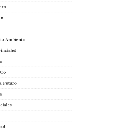
ero
ón
io Ambiente
inciales
so
Oro
a Futuro
ca
ciales
dad