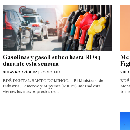
Gasolinas y gasoil suben hasta RD$3
Men
durante esta semana
Fig
SULAY RODRÍGUEZ
| ECONOMÍA
SULA
RDÉ DIGITAL, SANTO DOMINGO. – El Ministerio de
RDÉ 
Industria, Comercio y Mipymes (MICM) informó este
Mena
viernes los nuevos precios de…
torn