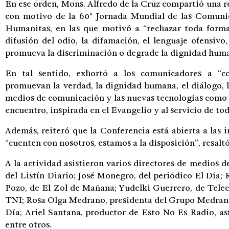
En ese orden, Mons. Alfredo de la Cruz compartió una r
con motivo de la 60° Jornada Mundial de las Comunica
Humanitas, en las que motivó a “rechazar toda forma
difusión del odio, la difamación, el lenguaje ofensivo
promueva la discriminación o degrade la dignidad hum
En tal sentido, exhortó a los comunicadores a “c
promuevan la verdad, la dignidad humana, el diálogo, l
medios de comunicación y las nuevas tecnologías como 
encuentro, inspirada en el Evangelio y al servicio de to
Además, reiteró que la Conferencia está abierta a las
“cuenten con nosotros, estamos a la disposición”, resalt
A la actividad asistieron varios directores de medios d
del Listín Diario; José Monegro, del periódico El Día;
Pozo, de El Zol de Mañana; Yudelki Guerrero, de Tele
TNI; Rosa Olga Medrano, presidenta del Grupo Medrano
Día; Ariel Santana, productor de Esto No Es Radio, as
entre otros.