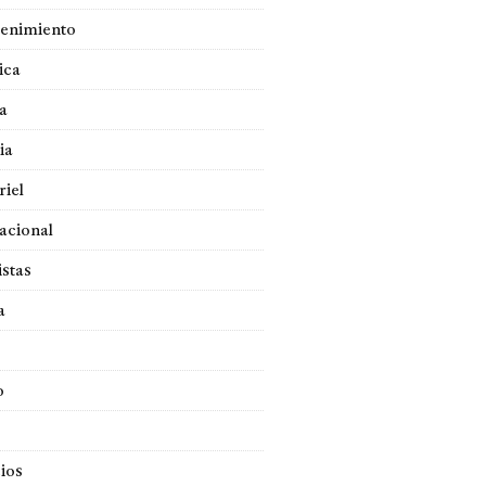
tenimiento
ica
a
ia
iel
acional
istas
a
o
ios