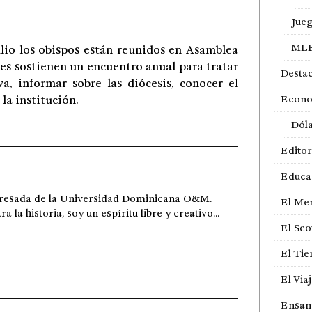
Jue
ML
ulio los obispos están reunidos en Asamblea
nes sostienen un encuentro anual para tratar
Desta
va, informar sobre las diócesis, conocer el
la institución.
Econ
Dól
Editor
Educa
gresada de la Universidad Dominicana O&M.
El Me
a historia, soy un espíritu libre y creativo...
El Sco
El Ti
El Via
Ensam