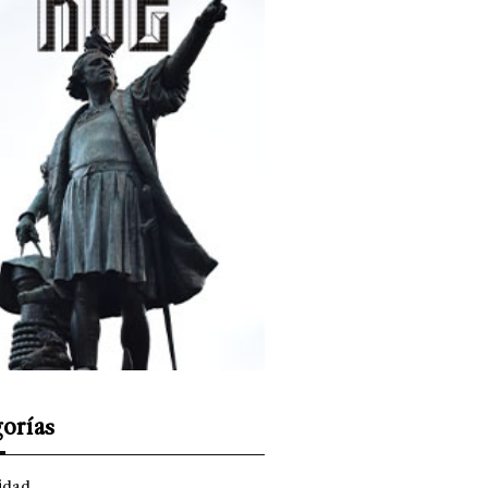
orías
idad