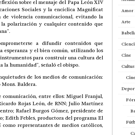
eflexión sobre el mensaje del Papa León XIV
ciones Sociales y la encíclica Magnificat
Amor 
 de violencia comunicacional, evitando la
Arte
, la polarización y cualquier contenido que
ana”.
Babeli
omprometerse a difundir contenidos que
Cienci
a esperanza y el bien común, utilizando los
Cine
instrumentos para construir una cultura del
da la humanidad”, señaló el obispo.
Cultur
 inquietudes de los medios de comunicación:
Cin
ó Mons. Baldera.
Depor
e comunicación, entre ellos: Miguel Franjul,
Fór
 Ricardo Rojas León, de RNN; Julio Martínez
centro; Rafael Burgos Gómez, presidente de
Ba
; Edith Febles, productora del programa El
Fútb
í como representantes de medios católicos,
Ca