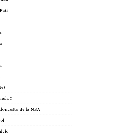
Fati
a
a
a
e
tes
mula 1
loncesto de la NBA
ol
lcio