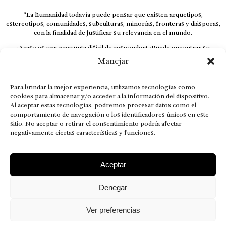
“La humanidad todavía puede pensar que existen arquetipos,
estereotipos, comunidades, subculturas, minorías, fronteras y diásporas,
con la finalidad de justificar su relevancia en el mundo.
¿Acaso es una pregunta difícil de responder? ¿Puede encontrar su
respuesta al instante, otorgando al receptor cuestionado espacio y
Manejar
velocidad suficiente para responder correctamente? De no ser así, el que
calla otorga.
Para brindar la mejor experiencia, utilizamos tecnologías como
El concepto de familia no está limitado exclusivamente a la sangre; seres
cookies para almacenar y/o acceder a la información del dispositivo.
que surgen en nuestro diario vivir suelen pesar más que los
Al aceptar estas tecnologías, podremos procesar datos como el
emparentados. Más bien, el apego de estas dos versiones de seres
comportamiento de navegación o los identificadores únicos en este
queridos mueve ideales provenientes de sus vivencias.
sitio. No aceptar o retirar el consentimiento podría afectar
negativamente ciertas características y funciones.
This is for nuestra gente.” – HRSuriel
Aceptar
Denegar
AVISO LEGAL
POLÍTICA DE PRIVACIDAD
MISIÓN VISIÓN VALORES
CONTACTOS
Ver preferencias