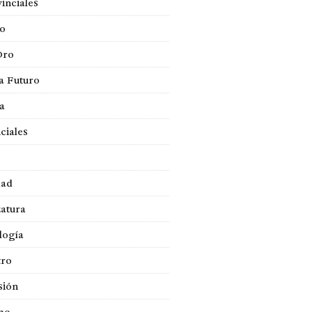
inciales
so
Oro
a Futuro
ca
ciales
dad
atura
logía
tro
sión