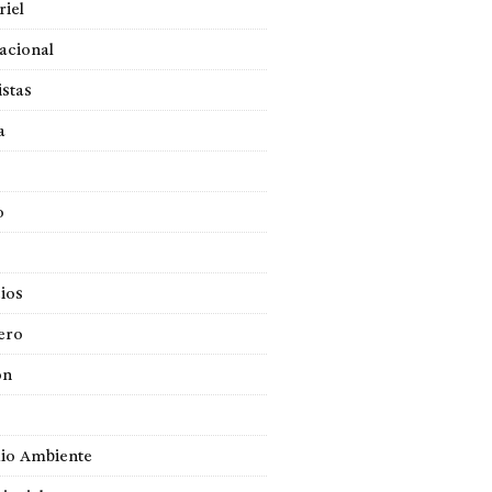
iel
acional
istas
a
o
ios
ero
ón
io Ambiente