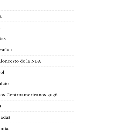
a
e
tes
mula 1
loncesto de la NBA
ol
lcio
gos Centroamericanos 2026
B
cadas
omía