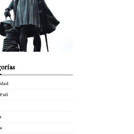
orías
idad
Fati
a
a