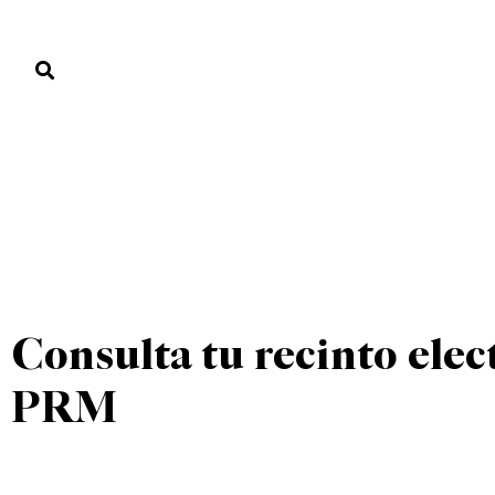
PORTADA
PAÍS
ECONOMÍA
POLÍTICA
JUSTICIA
MUNDO
UNCATEGORIZED
PORTADA
»
UNCATEGORIZED
»
Consulta tu recinto elec
PRM