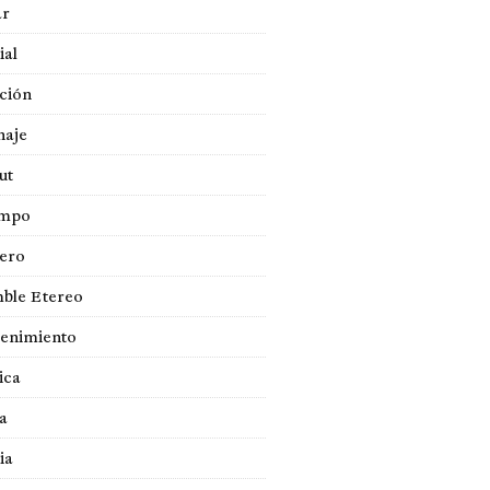
ar
ial
ción
naje
ut
empo
jero
ble Etereo
tenimiento
ica
a
ia