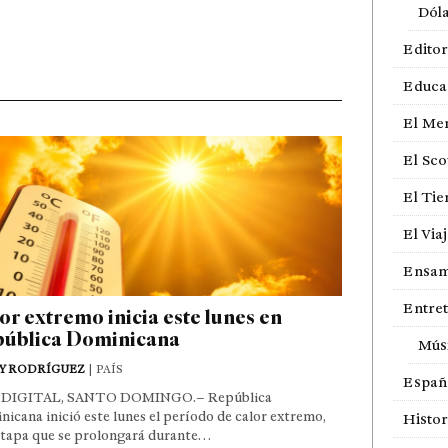
Dól
Editor
Educa
El Me
El Sco
El Ti
El Via
Ensam
Entre
or extremo inicia este lunes en
ública Dominicana
Mús
Y RODRÍGUEZ
| PAÍS
Españ
DIGITAL, SANTO DOMINGO.– República
icana inició este lunes el período de calor extremo,
Histor
etapa que se prolongará durante…