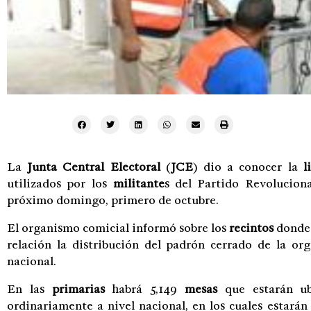
La
Junta Central Electoral
(
JCE
) dio a conocer la
l
utilizados por los
militante
s del Partido Revolucio
próximo domingo, primero de octubre.
El organismo comicial informó sobre los
recintos
donde 
relación la distribución del padrón cerrado de la orga
nacional.
En las
primarias
habrá 5,149
mesas
que estarán ub
ordinariamente a nivel nacional, en los cuales estará