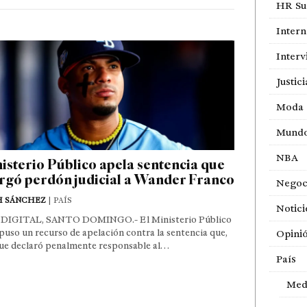
HR Sur
Intern
Interv
Justici
Moda
Mund
NBA
isterio Público apela sentencia que
rgó perdón judicial a Wander Franco
Negoc
H SÁNCHEZ
| PAÍS
Notici
DIGITAL, SANTO DOMINGO.- El Ministerio Público
puso un recurso de apelación contra la sentencia que,
Opini
ue declaró penalmente responsable al…
País
Med