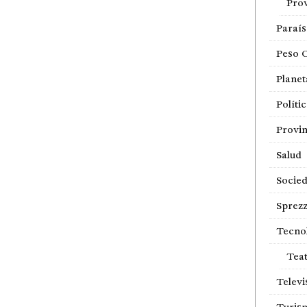
Prov
Paraí
Peso 
Planet
Políti
Provin
Salud
Socie
Sprezz
Tecno
Tea
Televi