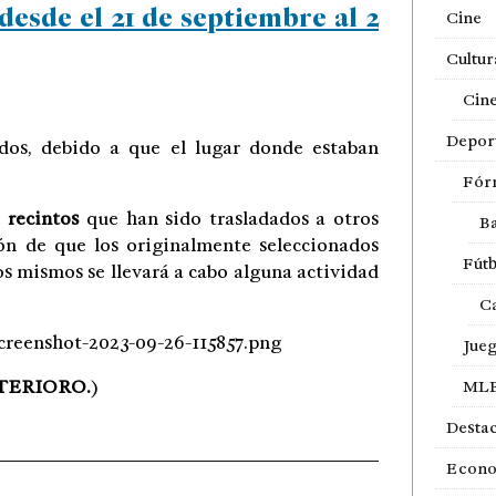
desde el 21 de septiembre al 2
Cine
Cultur
Cin
Depor
dos, debido a que el lugar donde estaban
Fór
e
recintos
que han sido trasladados a otros
Ba
ón de que los originalmente seleccionados
Fútb
os mismos se llevará a cabo alguna actividad
Ca
creenshot-2023-09-26-115857.png
Jue
TERIORO.
)
ML
Desta
Econ