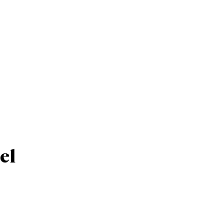
ISMO
EL TIEMPO
SPREZZATURA
el