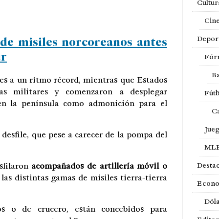
Cultur
Cin
de misiles norcoreanos antes
Depor
ur
Fór
Ba
es a un ritmo récord, mientras que Estados
s militares y comenzaron a desplegar
Fútb
 en la península como admonición para el
Ca
Jue
desfile, que pese a carecer de la pompa del
ML
sfilaron
acompañados de artillería móvil o
Desta
las distintas gamas de misiles tierra-tierra
Econ
Dól
cos o de crucero, están concebidos para