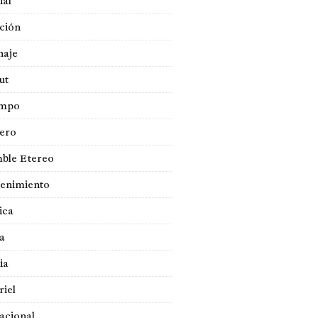
ial
ción
naje
ut
empo
jero
ble Etereo
tenimiento
ica
a
ia
iel
acional