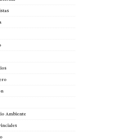
istas
a
o
ios
ero
ón
io Ambiente
inciales
so