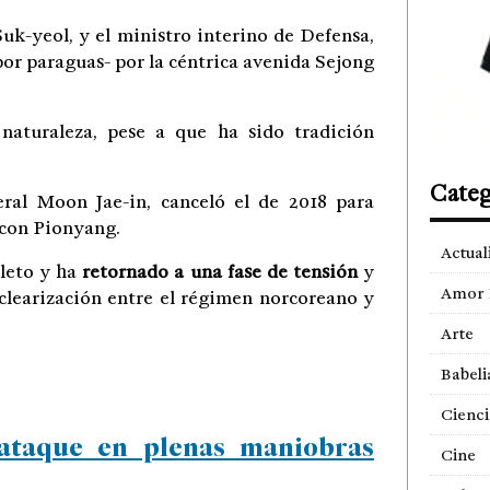
k-yeol, y el ministro interino de Defensa,
por paraguas- por la céntrica avenida Sejong
naturaleza, pese a que ha sido tradición
Categ
eral Moon Jae-in, canceló el de 2018 para
o con Pionyang.
Actual
leto y ha
retornado a una fase de tensión
y
Amor 
uclearización entre el régimen norcoreano y
Arte
Babeli
Cienci
rataque en plenas maniobras
Cine