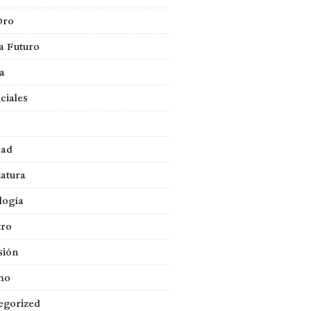
Oro
a Futuro
ca
ciales
dad
atura
logía
tro
sión
mo
egorized