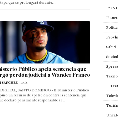
etapa que se prolongará durante…
Peso 
Planet
Políti
Provin
Salud
Socie
Sprezz
isterio Público apela sentencia que
rgó perdón judicial a Wander Franco
Tecno
H SÁNCHEZ
| PAÍS
Tea
DIGITAL, SANTO DOMINGO.- El Ministerio Público
puso un recurso de apelación contra la sentencia que,
Televi
ue declaró penalmente responsable al…
Turis
Uncat