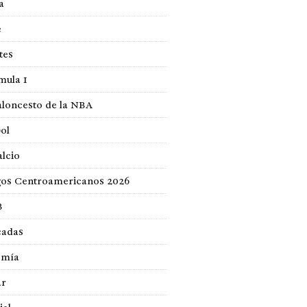
a
e
tes
mula 1
loncesto de la NBA
ol
lcio
gos Centroamericanos 2026
B
cadas
omía
ar