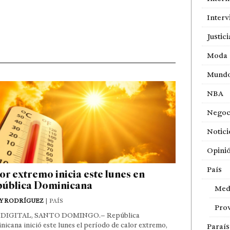
Interv
Justici
Moda
Mund
NBA
Negoc
Notici
Opini
País
or extremo inicia este lunes en
ública Dominicana
Med
Y RODRÍGUEZ
| PAÍS
Prov
DIGITAL, SANTO DOMINGO.– República
icana inició este lunes el período de calor extremo,
Paraí