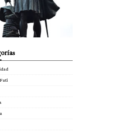
orías
idad
Fati
a
a