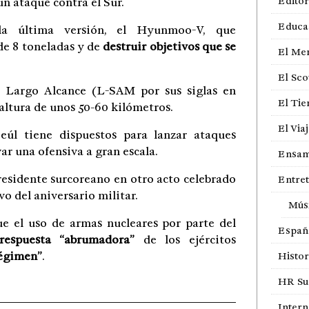
Editor
n ataque contra el Sur.
Educa
la última versión, el Hyunmoo-V, que
de 8 toneladas y de
destruir objetivos que se
El Me
El Sco
e Largo Alcance (L-SAM por sus siglas en
El Ti
 altura de unos 50-60 kilómetros.
El Via
eúl tiene dispuestos para lanzar ataques
ar una ofensiva a gran escala.
Ensam
residente surcoreano en otro acto celebrado
Entre
o del aniversario militar.
Mús
e el uso de armas nucleares por parte del
Españ
espuesta “abrumadora”
de los ejércitos
régimen”
.
Histor
HR Sur
Intern