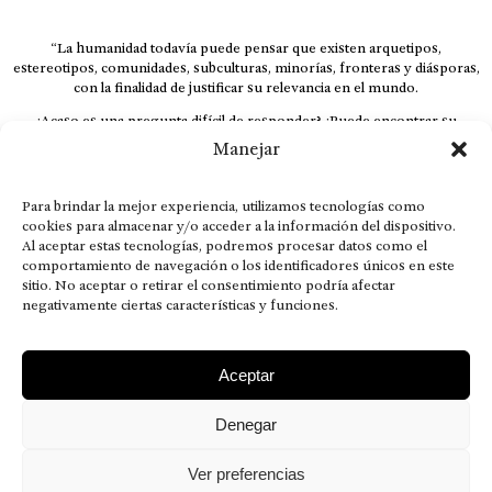
“La humanidad todavía puede pensar que existen arquetipos,
estereotipos, comunidades, subculturas, minorías, fronteras y diásporas,
con la finalidad de justificar su relevancia en el mundo.
¿Acaso es una pregunta difícil de responder? ¿Puede encontrar su
respuesta al instante, otorgando al receptor cuestionado espacio y
Manejar
velocidad suficiente para responder correctamente? De no ser así, el que
calla otorga.
Para brindar la mejor experiencia, utilizamos tecnologías como
El concepto de familia no está limitado exclusivamente a la sangre; seres
cookies para almacenar y/o acceder a la información del dispositivo.
que surgen en nuestro diario vivir suelen pesar más que los
Al aceptar estas tecnologías, podremos procesar datos como el
emparentados. Más bien, el apego de estas dos versiones de seres
comportamiento de navegación o los identificadores únicos en este
queridos mueve ideales provenientes de sus vivencias.
sitio. No aceptar o retirar el consentimiento podría afectar
This is for nuestra gente.” – HRSuriel
negativamente ciertas características y funciones.
Aceptar
Denegar
AVISO LEGAL
POLÍTICA DE PRIVACIDAD
MISIÓN VISIÓN VALORES
CONTACTOS
Ver preferencias