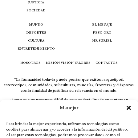
JUSTICIA
SOCIEDAD
MUNDO
EL MENAJE
DEPORTES
PESO ORO
CULTURA
HR SURIEL
ENTRETENIMIENTO
NOSOTROS
MISIÓN VISIÓN VALORES
CONTACTOS
“La humanidad todavía puede pensar que existen arquetipos,
estereotipos, comunidades, subculturas, minorías, fronteras y diásporas,
con la finalidad de justificar su relevancia en el mundo.
¿Acaso es una pregunta difícil de responder? ¿Puede encontrar su
respuesta al instante, otorgando al receptor cuestionado espacio y
Manejar
velocidad suficiente para responder correctamente? De no ser así, el que
calla otorga.
Para brindar la mejor experiencia, utilizamos tecnologías como
El concepto de familia no está limitado exclusivamente a la sangre; seres
cookies para almacenar y/o acceder a la información del dispositivo.
que surgen en nuestro diario vivir suelen pesar más que los
Al aceptar estas tecnologías, podremos procesar datos como el
emparentados. Más bien, el apego de estas dos versiones de seres