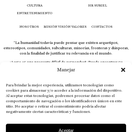
CULTURA
HR SURIEL
ENTRETENIMIENTO
NOSOTROS
MISIÓN VISIÓN VALORES
CONTACTOS
“La humanidad todavía puede pensar que existen arquetipos,
estereotipos, comunidades, subculturas, minorías, fronteras y diásporas,
con la finalidad de justificar su relevancia en el mundo.
¿Acaso es una pregunta difícil de responder? ¿Puede encontrar su
respuesta al instante, otorgando al receptor cuestionado espacio y
Manejar
velocidad suficiente para responder correctamente? De no ser así, el que
calla otorga.
Para brindar la mejor experiencia, utilizamos tecnologías como
El concepto de familia no está limitado exclusivamente a la sangre; seres
cookies para almacenar y/o acceder a la información del dispositivo.
que surgen en nuestro diario vivir suelen pesar más que los
Al aceptar estas tecnologías, podremos procesar datos como el
emparentados. Más bien, el apego de estas dos versiones de seres
comportamiento de navegación o los identificadores únicos en este
queridos mueve ideales provenientes de sus vivencias.
sitio. No aceptar o retirar el consentimiento podría afectar
This is for nuestra gente.” – HRSuriel
negativamente ciertas características y funciones.
Aceptar