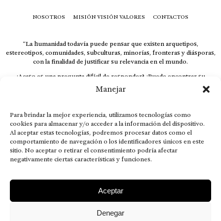
NOSOTROS
MISIÓN VISIÓN VALORES
CONTACTOS
“La humanidad todavía puede pensar que existen arquetipos,
estereotipos, comunidades, subculturas, minorías, fronteras y diásporas,
con la finalidad de justificar su relevancia en el mundo.
¿Acaso es una pregunta difícil de responder? ¿Puede encontrar su
respuesta al instante, otorgando al receptor cuestionado espacio y
Manejar
velocidad suficiente para responder correctamente? De no ser así, el que
calla otorga.
Para brindar la mejor experiencia, utilizamos tecnologías como
El concepto de familia no está limitado exclusivamente a la sangre; seres
cookies para almacenar y/o acceder a la información del dispositivo.
que surgen en nuestro diario vivir suelen pesar más que los
Al aceptar estas tecnologías, podremos procesar datos como el
emparentados. Más bien, el apego de estas dos versiones de seres
comportamiento de navegación o los identificadores únicos en este
queridos mueve ideales provenientes de sus vivencias.
sitio. No aceptar o retirar el consentimiento podría afectar
This is for nuestra gente.” – HRSuriel
negativamente ciertas características y funciones.
Aceptar
Denegar
AVISO LEGAL
POLÍTICA DE PRIVACIDAD