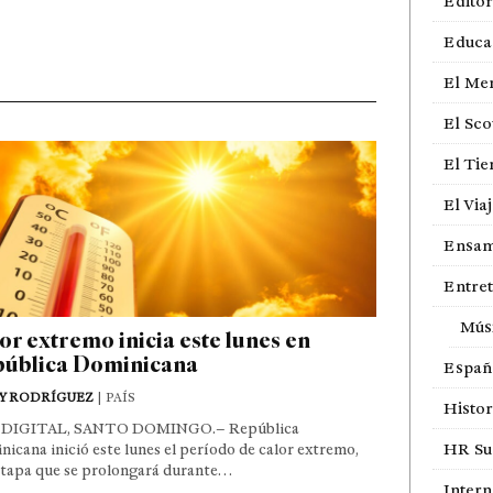
Editor
Educa
El Me
El Sco
El Ti
El Via
Ensam
Entre
Mús
or extremo inicia este lunes en
ública Dominicana
Españ
Y RODRÍGUEZ
| PAÍS
Histor
DIGITAL, SANTO DOMINGO.– República
HR Sur
icana inició este lunes el período de calor extremo,
etapa que se prolongará durante…
Intern