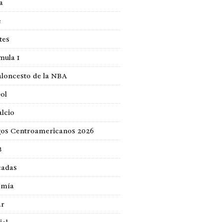
a
e
tes
mula 1
loncesto de la NBA
ol
lcio
gos Centroamericanos 2026
B
cadas
omía
ar