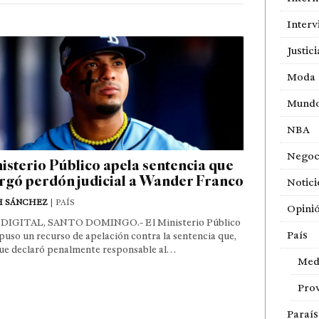
Interv
Justici
Moda
Mund
NBA
Negoc
isterio Público apela sentencia que
rgó perdón judicial a Wander Franco
Notici
H SÁNCHEZ
| PAÍS
Opini
DIGITAL, SANTO DOMINGO.- El Ministerio Público
País
puso un recurso de apelación contra la sentencia que,
ue declaró penalmente responsable al…
Med
Prov
Paraí