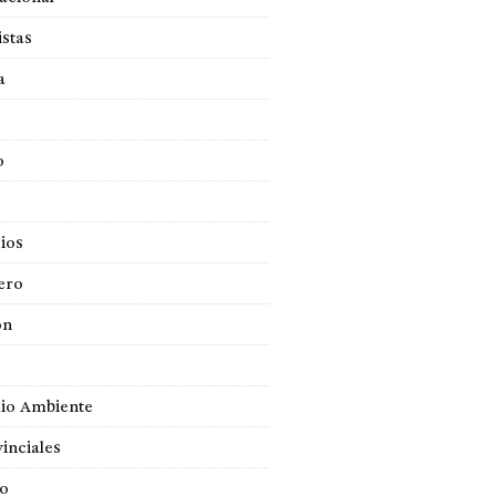
istas
a
o
ios
ero
ón
io Ambiente
inciales
so