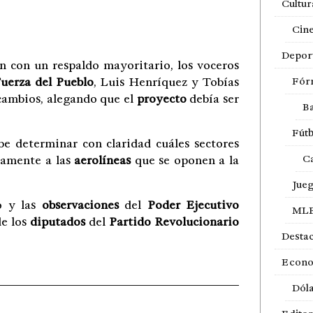
Cultur
Cin
Depor
 con un respaldo mayoritario, los voceros
uerza del Pueblo
, Luis Henríquez y Tobías
Fór
 cambios, alegando que el
proyecto
debía ser
Ba
Fútb
e determinar con claridad cuáles sectores
Ca
vamente a las
aerolíneas
que se oponen a la
Jue
o y las
observaciones
del
Poder Ejecutivo
ML
de los
diputados
del
Partido Revolucionario
Desta
Econ
Dól