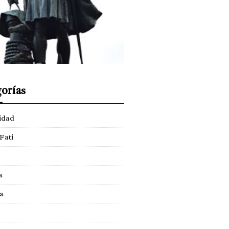
orías
idad
Fati
a
a