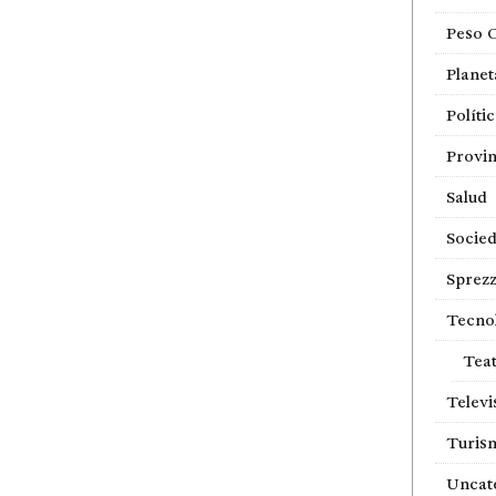
Peso 
Planet
Políti
Provin
Salud
Socie
Sprezz
Tecno
Tea
Televi
Turis
Uncat