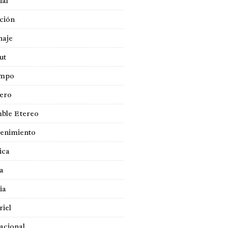
ial
ción
naje
ut
empo
jero
ble Etereo
tenimiento
ica
a
ia
iel
acional