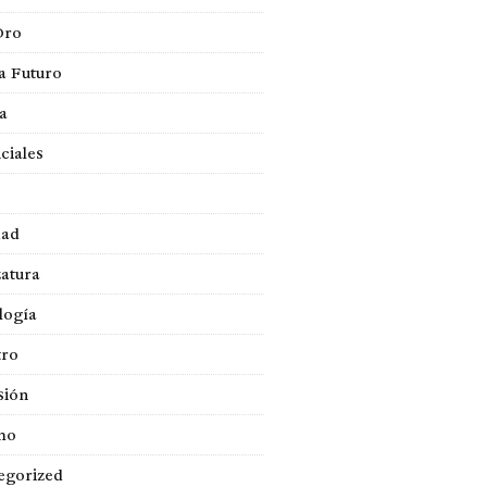
Oro
a Futuro
ca
ciales
dad
atura
logía
tro
sión
mo
egorized