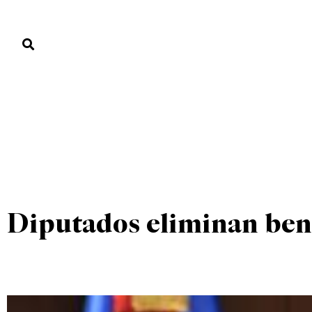
PORTADA
PAÍS
ECONOMÍA
POLÍTICA
JUSTICIA
MUNDO
UNCATEGORIZED
PORTADA
»
UNCATEGORIZED
»
Diputados eliminan bene