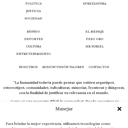
POLÍTICA
SPREZZATURA
JUSTICIA
SOCIEDAD
MUNDO
EL MENAJE
DEPORTES
PESO ORO
CULTURA
HR SURIEL
ENTRETENIMIENTO
NOSOTROS
MISIÓN VISIÓN VALORES
CONTACTOS
“La humanidad todavía puede pensar que existen arquetipos,
estereotipos, comunidades, subculturas, minorías, fronteras y diásporas,
con la finalidad de justificar su relevancia en el mundo.
¿Acaso es una pregunta difícil de responder? ¿Puede encontrar su
respuesta al instante, otorgando al receptor cuestionado espacio y
Manejar
velocidad suficiente para responder correctamente? De no ser así, el que
calla otorga.
Para brindar la mejor experiencia, utilizamos tecnologías como
El concepto de familia no está limitado exclusivamente a la sangre; seres