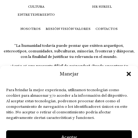
CULTURA
HR SURIEL
ENTRETENIMIENTO
NOSOTROS
MISIÓN VISIÓN VALORES
CONTACTOS
“La humanidad todavía puede pensar que existen arquetipos,
estereotipos, comunidades, subculturas, minorías, fronteras y diásporas,
con la finalidad de justificar su relevancia en el mundo.
¿Acaso es una pregunta difícil de responder? ¿Puede encontrar su
respuesta al instante, otorgando al receptor cuestionado espacio y
Manejar
velocidad suficiente para responder correctamente? De no ser así, el que
calla otorga.
Para brindar la mejor experiencia, utilizamos tecnologías como
El concepto de familia no está limitado exclusivamente a la sangre; seres
cookies para almacenar y/o acceder a la información del dispositivo.
que surgen en nuestro diario vivir suelen pesar más que los
Al aceptar estas tecnologías, podremos procesar datos como el
emparentados. Más bien, el apego de estas dos versiones de seres
comportamiento de navegación o los identificadores únicos en este
queridos mueve ideales provenientes de sus vivencias.
sitio. No aceptar o retirar el consentimiento podría afectar
negativamente ciertas características y funciones.
This is for nuestra gente.” – HRSuriel
Aceptar