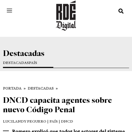
Destacadas
DESTACADAS
PAÍS
PORTADA
»
DESTACADAS
»
DNCD capacita agentes sobre
nuevo Código Penal
LUCILANDY PEGUERO
| PAÍS | DNCD
Romero explicó que todos los actores del sistema