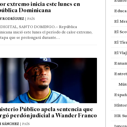
Editor
or extremo inicia este lunes en
ública Dominicana
Educa
Y RODRÍGUEZ
| PAÍS
El Me
DIGITAL, SANTO DOMINGO.– República
El Sco
icana inició este lunes el período de calor extremo,
etapa que se prolongará durante…
El Ti
El Via
Ensam
Entre
Mús
Españ
Histor
isterio Público apela sentencia que
rgó perdón judicial a Wander Franco
HR Sur
H SÁNCHEZ
| PAÍS
Intern