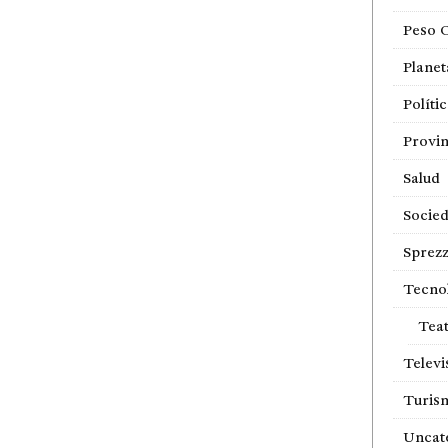
Peso 
Planet
Políti
Provin
Salud
Socie
Sprezz
Tecno
Tea
Televi
Turis
Uncat