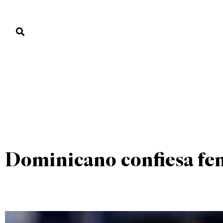
PORTADA
PAÍS
ECONOMÍA
POLÍTICA
JUSTICIA
MUNDO
UNCATEGORIZED
PORTADA
»
UNCATEGORIZED
»
Dominicano confiesa fe