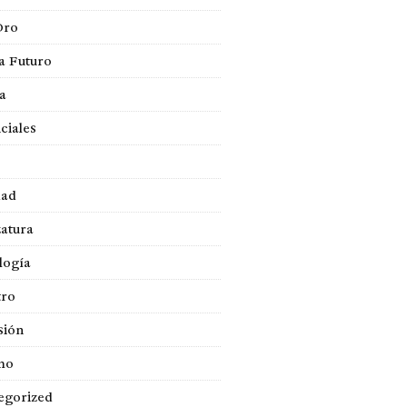
Oro
a Futuro
ca
ciales
dad
atura
logía
tro
sión
mo
egorized