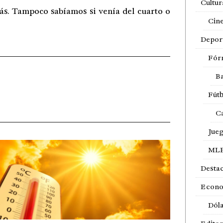
Cultur
ás. Tampoco sabíamos si venía del cuarto o
Cin
Depor
Fór
Ba
Fútb
Ca
Jue
ML
Desta
Econ
Dól