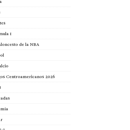
a
e
tes
mula 1
loncesto de la NBA
ol
lcio
gos Centroamericanos 2026
B
cadas
omía
ar