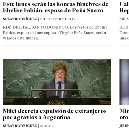
Este lunes serán las honras fúnebres de
Cal
Ebelise Fabián, esposa de Peña Suazo
Rep
SULAY RODRÍGUEZ
| ENTRETENIMIENTO
SULA
RDÉ DIGITAL, SANTO DOMINGO. Los restos de Ebelise
RDÉ 
Fabián, esposa del merenguero Virgilio Peña Suazo, serán
Domin
velados este lunes a…
una 
Milei decreta expulsión de extranjeros
Min
por agravios a Argentina
oto
SULAY RODRÍGUEZ
| MUNDO
JIRE