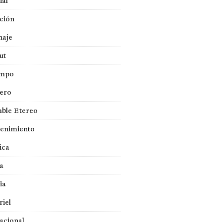
ial
ción
naje
ut
empo
jero
ble Etereo
tenimiento
ica
a
ia
iel
acional