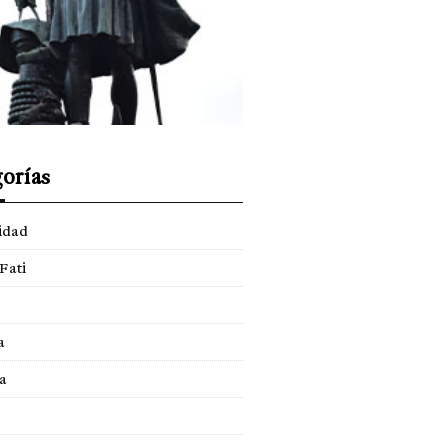
orías
idad
Fati
a
a