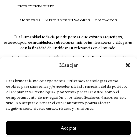
ENTRETENIMIENTO
NOSOTROS
MISIÓN VISIÓN VALORES
CONTACTOS
“La humanidad todavía puede pensar que existen arquetipos,
estereotipos, comunidades, subculturas, minorías, fronteras y diásporas,
con la finalidad de justificar su relevancia en el mundo.
¿Acaso es una pregunta difícil de responder? ¿Puede encontrar su
respuesta al instante, otorgando al receptor cuestionado espacio y
Manejar
velocidad suficiente para responder correctamente? De no ser así, el que
calla otorga.
Para brindar la mejor experiencia, utilizamos tecnologías como
El concepto de familia no está limitado exclusivamente a la sangre; seres
cookies para almacenar y/o acceder a la información del dispositivo.
que surgen en nuestro diario vivir suelen pesar más que los
Al aceptar estas tecnologías, podremos procesar datos como el
emparentados. Más bien, el apego de estas dos versiones de seres
comportamiento de navegación o los identificadores únicos en este
queridos mueve ideales provenientes de sus vivencias.
sitio. No aceptar o retirar el consentimiento podría afectar
negativamente ciertas características y funciones.
This is for nuestra gente.” – HRSuriel
Aceptar