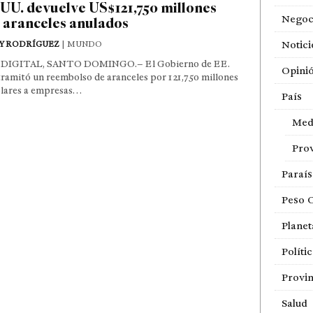
UU. devuelve US$121,750 millones
Negoc
 aranceles anulados
Notici
Y RODRÍGUEZ
| MUNDO
DIGITAL, SANTO DOMINGO.– El Gobierno de EE.
Opini
ramitó un reembolso de aranceles por 121,750 millones
ólares a empresas…
País
Med
Prov
Paraí
Peso 
Planet
Políti
Provin
Salud