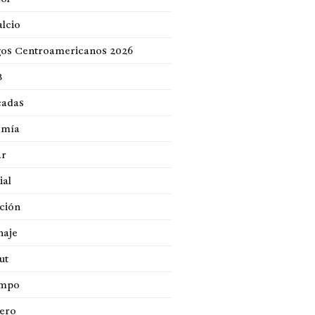
lcio
gos Centroamericanos 2026
B
cadas
omía
ar
ial
ción
naje
ut
empo
jero