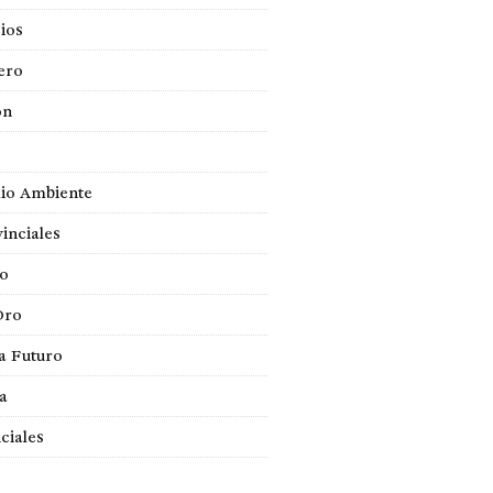
ios
ero
ón
io Ambiente
inciales
so
Oro
a Futuro
ca
ciales