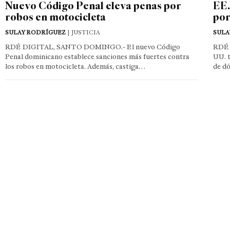
Nuevo Código Penal eleva penas por
EE.
robos en motocicleta
por
SULAY RODRÍGUEZ
| JUSTICIA
SULA
RDÉ DIGITAL, SANTO DOMINGO.- El nuevo Código
RDÉ 
Penal dominicano establece sanciones más fuertes contra
UU. t
los robos en motocicleta. Además, castiga…
de d