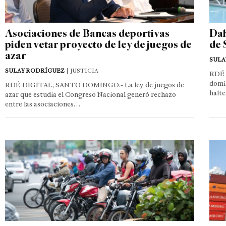
Asociaciones de Bancas deportivas
Dah
piden vetar proyecto de ley de juegos de
de 
azar
SULA
SULAY RODRÍGUEZ
| JUSTICIA
RDÉ 
domin
RDÉ DIGITAL, SANTO DOMINGO.- La ley de juegos de
halte
azar que estudia el Congreso Nacional generó rechazo
entre las asociaciones…