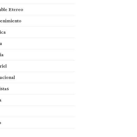
ble Etereo
tenimiento
ica
a
ia
iel
acional
istas
a
o