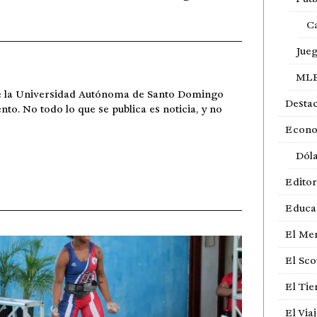
Ca
Jue
ML
de la Universidad Autónoma de Santo Domingo
Desta
ento. No todo lo que se publica es noticia, y no
Econ
Dól
Editor
Educa
El Me
El Sco
El Ti
El Via