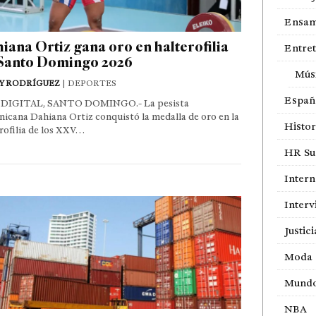
Ensam
iana Ortiz gana oro en halterofilia
Entre
Santo Domingo 2026
Mús
Y RODRÍGUEZ
| DEPORTES
Españ
DIGITAL, SANTO DOMINGO.- La pesista
icana Dahiana Ortiz conquistó la medalla de oro en la
Histor
rofilia de los XXV…
HR Sur
Intern
Interv
Justici
Moda
Mund
NBA