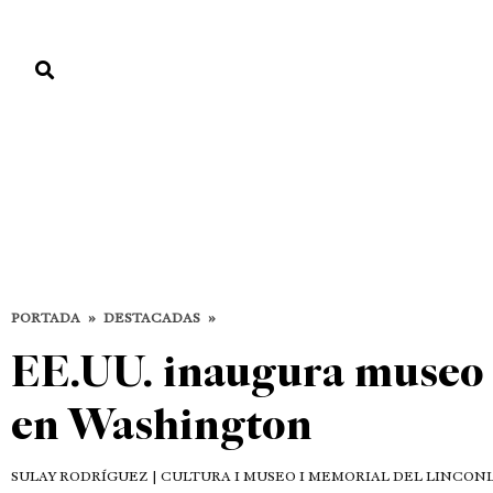
PORTADA
PAÍS
ECONOMÍA
POLÍTICA
JUSTICIA
MUNDO
Destacadas
CULTURA
DESTACADAS
PORTADA
»
DESTACADAS
»
EE.UU. inaugura museo 
en Washington
SULAY RODRÍGUEZ
| CULTURA I MUSEO I MEMORIAL DEL LINCON