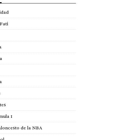
idad
Fati
a
a
a
e
tes
mula 1
loncesto de la NBA
ol