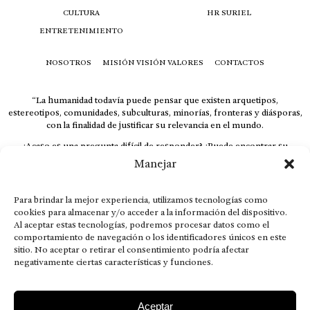
CULTURA
HR SURIEL
ENTRETENIMIENTO
NOSOTROS
MISIÓN VISIÓN VALORES
CONTACTOS
“La humanidad todavía puede pensar que existen arquetipos,
estereotipos, comunidades, subculturas, minorías, fronteras y diásporas,
con la finalidad de justificar su relevancia en el mundo.
¿Acaso es una pregunta difícil de responder? ¿Puede encontrar su
respuesta al instante, otorgando al receptor cuestionado espacio y
Manejar
velocidad suficiente para responder correctamente? De no ser así, el que
calla otorga.
Para brindar la mejor experiencia, utilizamos tecnologías como
El concepto de familia no está limitado exclusivamente a la sangre; seres
cookies para almacenar y/o acceder a la información del dispositivo.
que surgen en nuestro diario vivir suelen pesar más que los
Al aceptar estas tecnologías, podremos procesar datos como el
emparentados. Más bien, el apego de estas dos versiones de seres
comportamiento de navegación o los identificadores únicos en este
queridos mueve ideales provenientes de sus vivencias.
sitio. No aceptar o retirar el consentimiento podría afectar
This is for nuestra gente.” – HRSuriel
negativamente ciertas características y funciones.
Aceptar