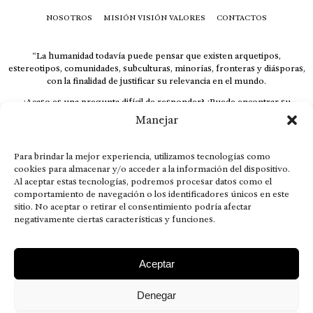
NOSOTROS
MISIÓN VISIÓN VALORES
CONTACTOS
“La humanidad todavía puede pensar que existen arquetipos,
estereotipos, comunidades, subculturas, minorías, fronteras y diásporas,
con la finalidad de justificar su relevancia en el mundo.
¿Acaso es una pregunta difícil de responder? ¿Puede encontrar su
respuesta al instante, otorgando al receptor cuestionado espacio y
Manejar
velocidad suficiente para responder correctamente? De no ser así, el que
calla otorga.
Para brindar la mejor experiencia, utilizamos tecnologías como
El concepto de familia no está limitado exclusivamente a la sangre; seres
cookies para almacenar y/o acceder a la información del dispositivo.
que surgen en nuestro diario vivir suelen pesar más que los
Al aceptar estas tecnologías, podremos procesar datos como el
emparentados. Más bien, el apego de estas dos versiones de seres
comportamiento de navegación o los identificadores únicos en este
queridos mueve ideales provenientes de sus vivencias.
sitio. No aceptar o retirar el consentimiento podría afectar
This is for nuestra gente.” – HRSuriel
negativamente ciertas características y funciones.
Aceptar
Denegar
AVISO LEGAL
POLÍTICA DE PRIVACIDAD