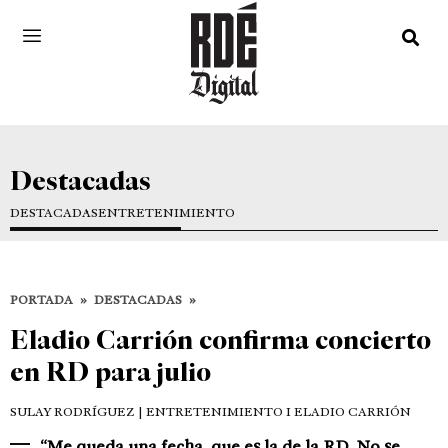
Destacadas
DESTACADAS
ENTRETENIMIENTO
PORTADA
»
DESTACADAS
»
Eladio Carrión confirma concierto
en RD para julio
SULAY RODRÍGUEZ
| ENTRETENIMIENTO I ELADIO CARRIÓN
“Me queda una fecha, que es la de la RD. No se