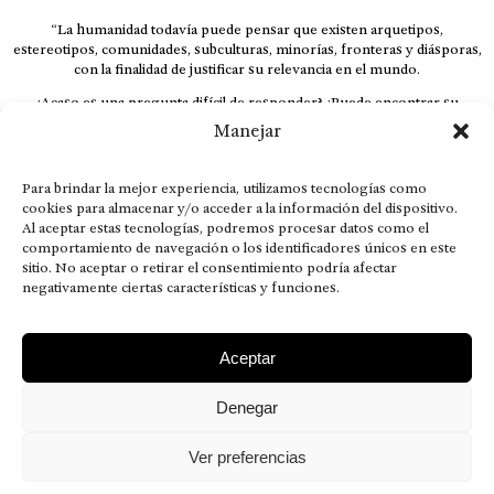
“La humanidad todavía puede pensar que existen arquetipos,
estereotipos, comunidades, subculturas, minorías, fronteras y diásporas,
con la finalidad de justificar su relevancia en el mundo.
¿Acaso es una pregunta difícil de responder? ¿Puede encontrar su
respuesta al instante, otorgando al receptor cuestionado espacio y
Manejar
velocidad suficiente para responder correctamente? De no ser así, el que
calla otorga.
Para brindar la mejor experiencia, utilizamos tecnologías como
El concepto de familia no está limitado exclusivamente a la sangre; seres
cookies para almacenar y/o acceder a la información del dispositivo.
que surgen en nuestro diario vivir suelen pesar más que los
Al aceptar estas tecnologías, podremos procesar datos como el
emparentados. Más bien, el apego de estas dos versiones de seres
comportamiento de navegación o los identificadores únicos en este
queridos mueve ideales provenientes de sus vivencias.
sitio. No aceptar o retirar el consentimiento podría afectar
This is for nuestra gente.” – HRSuriel
negativamente ciertas características y funciones.
Aceptar
Denegar
AVISO LEGAL
POLÍTICA DE PRIVACIDAD
MISIÓN VISIÓN VALORES
CONTACTOS
Ver preferencias