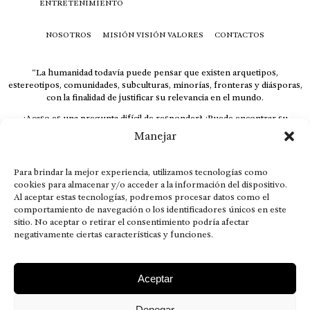
ENTRETENIMIENTO
NOSOTROS
MISIÓN VISIÓN VALORES
CONTACTOS
“La humanidad todavía puede pensar que existen arquetipos,
estereotipos, comunidades, subculturas, minorías, fronteras y diásporas,
con la finalidad de justificar su relevancia en el mundo.
¿Acaso es una pregunta difícil de responder? ¿Puede encontrar su
respuesta al instante, otorgando al receptor cuestionado espacio y
Manejar
velocidad suficiente para responder correctamente? De no ser así, el que
calla otorga.
Para brindar la mejor experiencia, utilizamos tecnologías como
El concepto de familia no está limitado exclusivamente a la sangre; seres
cookies para almacenar y/o acceder a la información del dispositivo.
que surgen en nuestro diario vivir suelen pesar más que los
Al aceptar estas tecnologías, podremos procesar datos como el
emparentados. Más bien, el apego de estas dos versiones de seres
comportamiento de navegación o los identificadores únicos en este
queridos mueve ideales provenientes de sus vivencias.
sitio. No aceptar o retirar el consentimiento podría afectar
negativamente ciertas características y funciones.
This is for nuestra gente.” – HRSuriel
Aceptar
Denegar