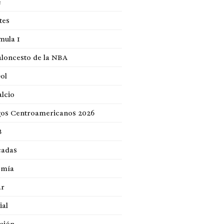
e
tes
mula 1
loncesto de la NBA
ol
lcio
gos Centroamericanos 2026
B
cadas
omía
ar
ial