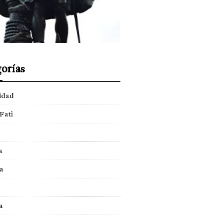
orías
idad
Fati
a
a
a