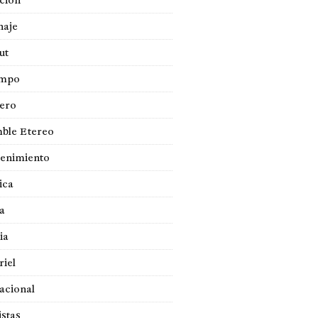
ción
naje
ut
empo
jero
ble Etereo
tenimiento
ica
a
ia
iel
acional
istas