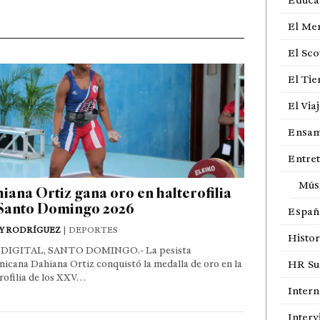
Educa
El Me
El Sco
El Ti
El Via
Ensam
Entre
Mús
iana Ortiz gana oro en halterofilia
Santo Domingo 2026
Españ
Y RODRÍGUEZ
| DEPORTES
Histor
DIGITAL, SANTO DOMINGO.- La pesista
icana Dahiana Ortiz conquistó la medalla de oro en la
HR Sur
rofilia de los XXV…
Intern
Interv