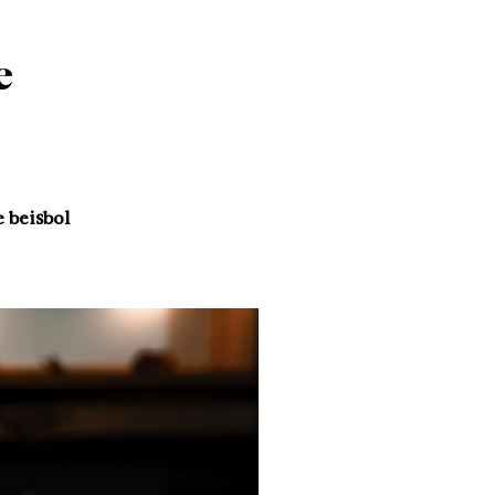
e
 beisbol