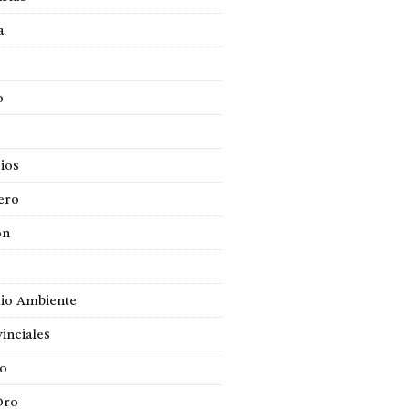
a
o
ios
ero
ón
io Ambiente
inciales
so
Oro