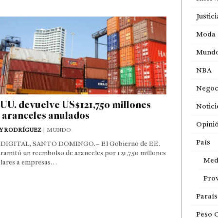
Justici
Moda
Mund
NBA
Negoc
UU. devuelve US$121,750 millones
Notici
 aranceles anulados
Opini
Y RODRÍGUEZ
| MUNDO
País
DIGITAL, SANTO DOMINGO.– El Gobierno de EE.
ramitó un reembolso de aranceles por 121,750 millones
Med
ólares a empresas…
Prov
Paraí
Peso 