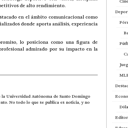
Cin
etitivos de alto rendimiento.
Depor
destacado en el ámbito comunicacional como
Fór
ializados donde aporta análisis, experiencia
Ba
promiso, lo posiciona como una figura de
Fútb
profesional admirado por su impacto en la
Ca
Jue
ML
Desta
de la Universidad Autónoma de Santo Domingo
Econ
ento. No todo lo que se publica es noticia, y no
Dól
Editor